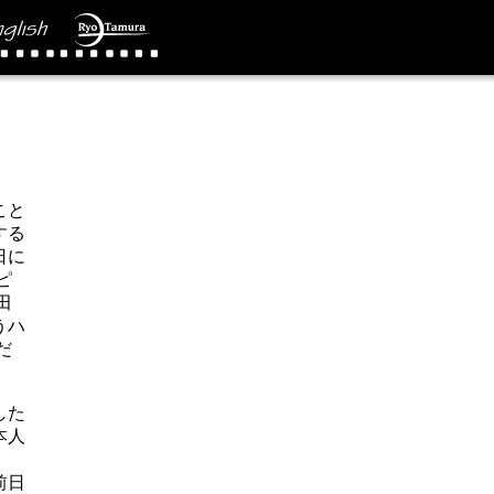
こと
する
日に
ピ
田
うハ
だ
した
本人
前日