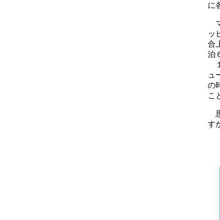
に
マ
ッ
合
泊
１
ュ
の
こ
思
す