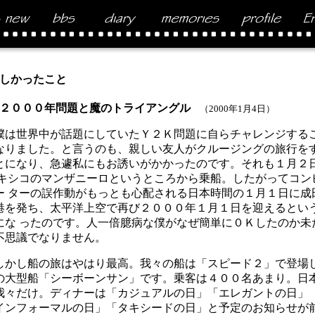
しかったこと
２０００年問題と魔のトライアングル
（2000年1月4日）
は世界中が話題にしていたＹ２Ｋ問題に自らチャレンジする
なりました。と言うのも、親しい友人がクルージングの旅行を
とになり、急遽私にもお誘いがかかったのです。それも１月２
 キシコのマンザニーロというところから乗船。したがってコン
ー ターの誤作動がもっとも心配される日本時間の１月１日に成
港を発ち、太平洋上空で再び２０００年１月１日を迎えるとい
にな ったのです。人一倍臆病な僕がなぜ簡単に０Ｋしたのか未
不思議でなりません。
かし船の旅はやはり最高。我々の船は「スピード２」で登場
の大型船「シーボーンサン」です。乗客は４００名あまり。日
我々だけ。ディナーは「カジュアルの日」「エレガントの日」
インフォーマルの日」「タキシードの日」と予定のお知らせが