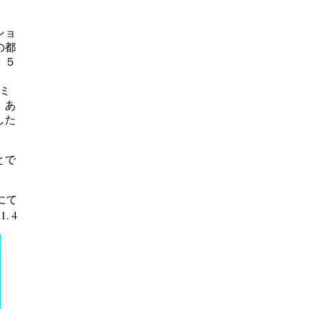
ショ
の都
。５
ミ
、あ
した
とで
にて
1. 4