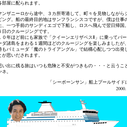
各部屋に配られます。
ンザニーロから途中、３カ所寄港して、町々を見物しながら
ピング。船の最終目的地はサンフランシスコですが、僕は仕事
上、一つ手前のサンディエゴで下船し、ロスへ飛んで翌日帰国
６日のクルージングです。
０年ほど前にも家族で「クイーンエリザベスⅡ」に乗ってバー
ーダ諸島をまわる１週間ほどのクルージングを楽しみましたが
時もバミューダ「魔のトライアングル」で結構心配しつつ出発
とが思いだされます。
い出に残る旅はいつも危険と不安がつきもの・・・と云うこ
かネ。
「シーボーンサン」船上プールサイド
2000. 