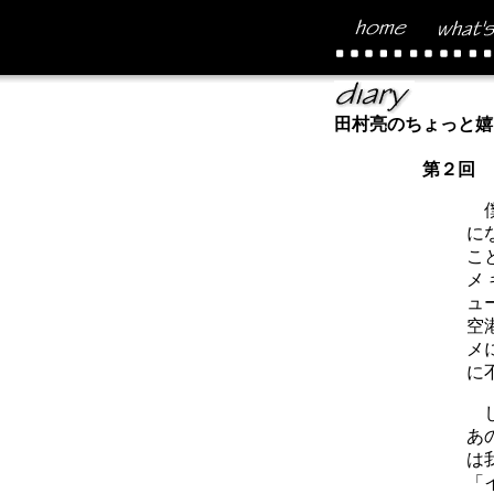
田村亮のちょっと嬉
第２回 
僕
に
こ
メ
ュ
空
メ
に
し
あ
は
「