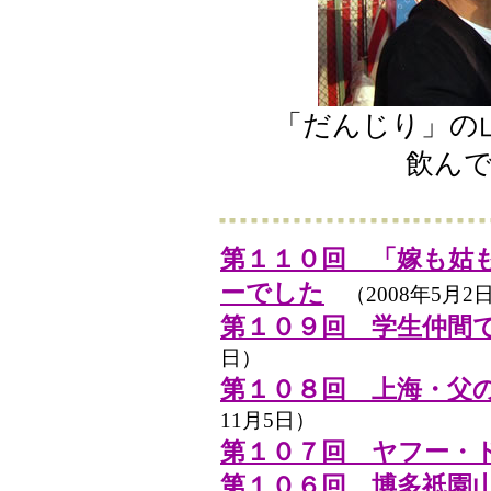
「だんじり」の
飲ん
第１１０回 「嫁も姑
ーでした
（2008年5月2
第１０９回 学生仲間
日）
第１０８回 上海・父
11月5日）
第１０７回 ヤフー・
第１０６回 博多祇園