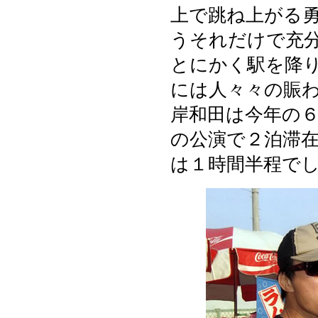
上で跳ね上がる
うそれだけで充
とにかく駅を降
には人々々の賑
岸和田は今年の
の公演で２泊滞
は１時間半程で