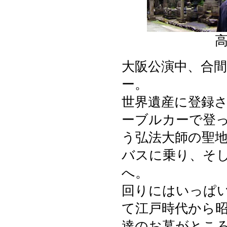
大阪公演中、合
ー。
世界遺産に登録
ーブルカーで登
う弘法大師の聖
バスに乗り、そ
へ。
回りにはいっぱ
て江戸時代から
達のお墓がとこ