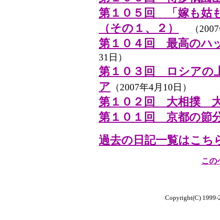
第１０５回 「嫁も姑
（その１、２）
（200
第１０４回 最高のハ
31日）
第１０３回 ロシアの
ア
（2007年4月10日）
第１０２回 大相撲 
第１０１回 京都の節
過去の日記一覧はこち
この
Copyright(C) 1999-20