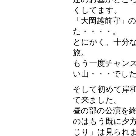
くしてます。
「大岡越前守」
た・・・・。
とにかく、十分
旅。
もう一度チャン
い山・・・でし
そして初めて岸
て来ました。
昼の部の公演を
のはもう既に夕
じり」は見られ