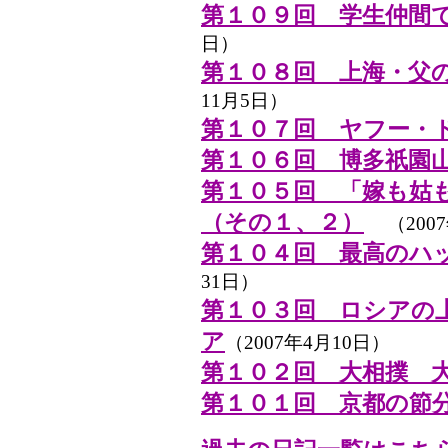
第１０９回 学生仲間
日）
第１０８回 上海・父
11月5日）
第１０７回 ヤフー・
第１０６回 博多祇園
第１０５回 「嫁も姑
（その１、２）
（200
第１０４回 最高のハ
31日）
第１０３回 ロシアの
ア
（2007年4月10日）
第１０２回 大相撲 
第１０１回 京都の節