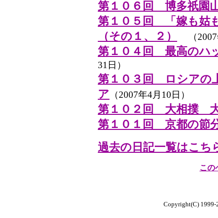
第１０６回 博多祇園
第１０５回 「嫁も姑
（その１、２）
（200
第１０４回 最高のハ
31日）
第１０３回 ロシアの
ア
（2007年4月10日）
第１０２回 大相撲 
第１０１回 京都の節
過去の日記一覧はこち
この
Copyright(C) 1999-20