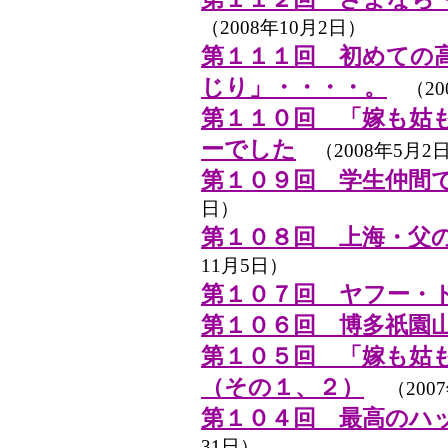
（2008年10月2日）
第１１１回 初めての
じり」・・・・。
（20
第１１０回 「嫁も姑
ーでした
（2008年5月2
第１０９回 学生仲間
日）
第１０８回 上海・父
11月5日）
第１０７回 ヤフー・
第１０６回 博多祇園
第１０５回 「嫁も姑
（その１、２）
（200
第１０４回 最高のハ
31日）