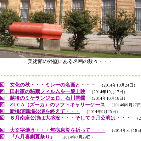
美術館の外壁にある名画の数々・・・
回 文化の秋・・・ミレーの名画と・・・
（2014年10月24日）
回 田村家の秘蔵フィルムを一般上映
（2014年10月17日）
回 越後のミケランジェロ、石川雲蝶
（2014年10月16日）
回 ZUCA（ズーカ）のソフトキャリーケース
（2014年9月27
回 新橋演舞場公演を終えて・・・
（2014年9月25日）
回 ８月南座公演は大盛況・・・そして９月公演は・・・
（20
回 大文字焼き・・・無病息災を祈って・・・
（2014年8月18
回 『八月喜劇夏祭り』
（2014年7月29日）