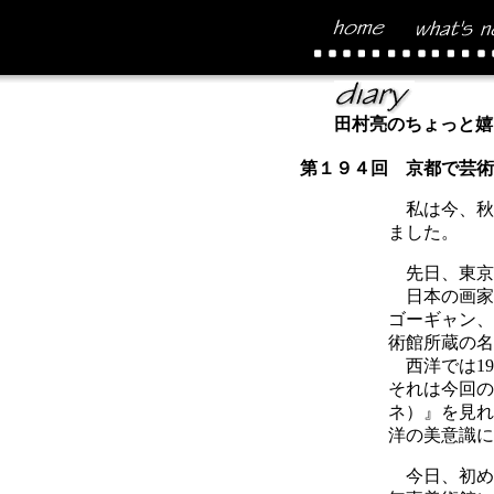
田村亮のちょっと嬉
第１９４回 京都で芸術
私は今、秋
ました。
先日、東京
日本の画家
ゴーギャン、
術館所蔵の名
西洋では19
それは今回の
ネ）』を見れ
洋の美意識に
今日、初め