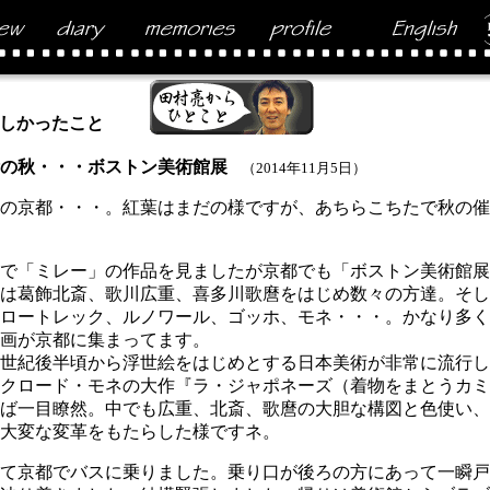
しかったこと
の秋・・・ボストン美術館展
（2014年11月5日）
の京都・・・。紅葉はまだの様ですが、あちらこちたで秋の催
で「ミレー」の作品を見ましたが京都でも「ボストン美術館展
は葛飾北斎、歌川広重、喜多川歌麿をはじめ数々の方達。そし
ロートレック、ルノワール、ゴッホ、モネ・・・。かなり多く
画が京都に集まってます。
世紀後半頃から浮世絵をはじめとする日本美術が非常に流行し
クロード・モネの大作『ラ・ジャポネーズ（着物をまとうカミ
ば一目瞭然。中でも広重、北斎、歌麿の大胆な構図と色使い、
大変な変革をもたらした様ですネ。
て京都でバスに乗りました。乗り口が後ろの方にあって一瞬戸