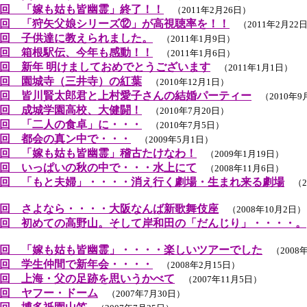
回 「嫁も姑も皆幽霊」終了！！
（2011年2月26日）
回 「狩矢父娘シリーズ⑫」が高視聴率を！！
（2011年2月22
回 子供達に教えられました。
（2011年1月9日）
回 箱根駅伝、今年も感動！！
（2011年1月6日）
回 新年 明けましておめでとうございます
（2011年1月1日）
回 園城寺（三井寺）の紅葉
（2010年12月1日）
回 皆川賢太郎君と上村愛子さんの結婚パーティー
（2010年9
回 成城学園高校、大健闘！
（2010年7月20日）
回 「二人の食卓」に・・・
（2010年7月5日）
回 都会の真ン中で・・・
（2009年5月1日）
回 「嫁も姑も皆幽霊」稽古たけなわ！
（2009年1月19日）
回 いっぱいの秋の中で・・・水上にて
（2008年11月6日）
回 「もと夫婦」・・・・消え行く劇場・生まれ来る劇場
（20
回 さよなら・・・・大阪なんば新歌舞伎座
（2008年10月2日）
回 初めての高野山。そして岸和田の「だんじり」・・・・。
）
回 「嫁も姑も皆幽霊」・・・・楽しいツアーでした
（2008
回 学生仲間で新年会・・・・
（2008年2月15日）
回 上海・父の足跡を思いうかべて
（2007年11月5日）
回 ヤフー・ドーム
（2007年7月30日）