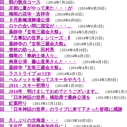
回 朝の散歩コース
（2014年7月24日）
回 京都に夏がやって来た・・・が
（2014年6月29日）
回 梅雨の花寺・吉祥寺
（2014年6月10日）
回 ９月新橋演舞場公演
（2014年6月9日）
回 ロケの合い間に国宝が・・・。
（2014年6月3日）
回 薬師寺『玄奘三蔵会大祭』
（2014年5月29日）
回 『古事記の世界』シリーズ・Ⅱ
（2014年5月25日）
回 薬師寺の『玄奘三蔵会大祭』
（2014年5月12日）
回 突然の助っ人、田村亮
（2014年4月18日）
回 鶴竜の「奉納土俵入り」
（2014年4月1日）
回 南座公演 藤山直美さんと・・・
（2014年4月1日）
回 薬師寺『玄奘三蔵会大祭』
（2014年4月1日）
 ラストライブ at STB
（2014年4月1日）
回 ヘルメットを被ってスキーをやろう！
（2014年3月9日）
回 2014・スキー初滑り
（2014年1月10日）
回 2014年 明けましておめでとうございます。
（2014年1月
回 「日本神話の世界」補助席で最終公演を
（2013年11月21日
回 紅葉狩り
（2013年11月11日）
回 「日本神話の世界」のライブに来て下さった皆様に感謝
（
回 久しぶりの北海道・・・
（2013年10月5日）
回 文化庁 芸術祭参加作品に！
（2013年8月26日）