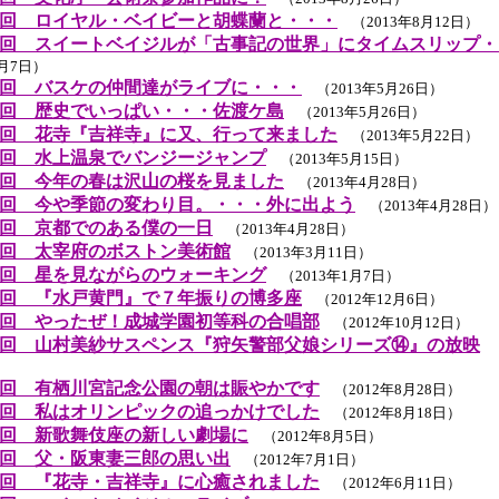
回 ロイヤル・ベイビーと胡蝶蘭と・・・
（2013年8月12日）
回 スイートベイジルが「古事記の世界」にタイムスリップ・
6月7日）
回 バスケの仲間達がライブに・・・
（2013年5月26日）
回 歴史でいっぱい・・・佐渡ケ島
（2013年5月26日）
回 花寺『吉祥寺』に又、行って来ました
（2013年5月22日）
回 水上温泉でバンジージャンプ
（2013年5月15日）
回 今年の春は沢山の桜を見ました
（2013年4月28日）
回 今や季節の変わり目。・・・外に出よう
（2013年4月28日）
回 京都でのある僕の一日
（2013年4月28日）
回 太宰府のボストン美術館
（2013年3月11日）
回 星を見ながらのウォーキング
（2013年1月7日）
回 『水戸黄門』で７年振りの博多座
（2012年12月6日）
回 やったぜ！成城学園初等科の合唱部
（2012年10月12日）
回 山村美紗サスペンス『狩矢警部父娘シリーズ⑭』の放映
（
回 有栖川宮記念公園の朝は賑やかです
（2012年8月28日）
回 私はオリンピックの追っかけでした
（2012年8月18日）
回 新歌舞伎座の新しい劇場に
（2012年8月5日）
回 父・阪東妻三郎の思い出
（2012年7月1日）
回 『花寺・吉祥寺』に心癒されました
（2012年6月11日）