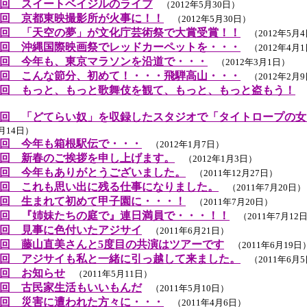
回 スイートベイジルのライブ
（2012年5月30日）
回 京都東映撮影所が火事に！！
（2012年5月30日）
回 「天空の夢」が文化庁芸術祭で大賞受賞！！
（2012年5月
回 沖縄国際映画祭でレッドカーペットを・・・
（2012年4月
回 今年も、東京マラソンを沿道で・・・
（2012年3月1日）
回 こんな節分、初めて！・・・飛騨高山・・・
（2012年2月
回 もっと、もっと歌舞伎を観て、もっと、もっと盗もう！
（
回 「どてらい奴」を収録したスタジオで「タイトロープの女
1月14日）
回 今年も箱根駅伝で・・・
（2012年1月7日）
回 新春のご挨拶を申し上げます。
（2012年1月3日）
回 今年もありがとうございました。
（2011年12月27日）
回 これも思い出に残る仕事になりました。
（2011年7月20日）
回 生まれて初めて甲子園に・・・！
（2011年7月20日）
回 『姉妹たちの庭で』連日満員で・・・！！
（2011年7月12
回 見事に色付いたアジサイ
（2011年6月21日）
回 藤山直美さんと5度目の共演はツアーです
（2011年6月19日
回 アジサイも私と一緒に引っ越して来ました。
（2011年6月
回 お知らせ
（2011年5月11日）
回 古民家生活もいいもんだ
（2011年5月10日）
回 災害に遭われた方々に・・・
（2011年4月6日）