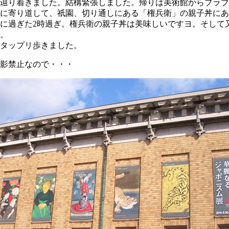
辿り着きました。結構緊張しました。帰りは美術館からブラブ
に寄り道して、祇園、切り通しにある「権兵衛」の親子丼にあ
に過ぎた2時過ぎ。権兵衛の親子丼は美味しいですヨ。そして又
。
タップリ歩きました。
影禁止なので・・・