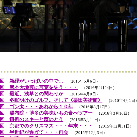
回 新緑がいっぱいの中で…
（2016年5月6日）
回 熊本大地震に言葉を失う・・・
（2016年4月24日）
回 最近、浅草との関わりが
（2016年4月9日）
回 冬眠明けのゴルフ。そして《栗田美術館》
（2016年4月1日
回 ゴン太・・・あれから１０年
（2016年3月17日）
回 湯布院・博多の美味いもの食べツアー
（2016年3月16日）
回 恒例のスキーと蕗のとう
（2016年3月11日）
回 京都でのクリスマス・・・年末・・・
（2015年12月31日）
回 半世紀が過ぎて・・・再会
（2015年12月3日）