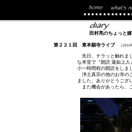
田村亮のちょっと嬉
第２２１回 東本願寺ライブ
（201
先日、チラッと触れまし
な本堂で『朗読 蓮如上
小一時間程の朗読をしま
浄土真宗の他のお寺のご
ました。ありがとうござ
また機会があったら、こ