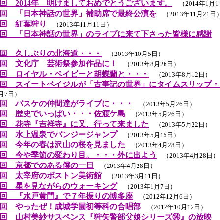
回 2014年 明けましておめでとうございます。
（2014年1月
回 「日本神話の世界」補助席で最終公演を
（2013年11月21日
回 紅葉狩り
（2013年11月11日）
回 「日本神話の世界」のライブに来て下さった皆様に感謝
（
回 久しぶりの北海道・・・
（2013年10月5日）
回 文化庁 芸術祭参加作品に！
（2013年8月26日）
回 ロイヤル・ベイビーと胡蝶蘭と・・・
（2013年8月12日）
回 スイートベイジルが「古事記の世界」にタイムスリップ・
6月7日）
回 バスケの仲間達がライブに・・・
（2013年5月26日）
回 歴史でいっぱい・・・佐渡ケ島
（2013年5月26日）
回 花寺『吉祥寺』に又、行って来ました
（2013年5月22日）
回 水上温泉でバンジージャンプ
（2013年5月15日）
回 今年の春は沢山の桜を見ました
（2013年4月28日）
回 今や季節の変わり目。・・・外に出よう
（2013年4月28日）
回 京都でのある僕の一日
（2013年4月28日）
回 太宰府のボストン美術館
（2013年3月11日）
回 星を見ながらのウォーキング
（2013年1月7日）
回 『水戸黄門』で７年振りの博多座
（2012年12月6日）
回 やったぜ！成城学園初等科の合唱部
（2012年10月12日）
回 山村美紗サスペンス『狩矢警部父娘シリーズ⑭』の放映
（