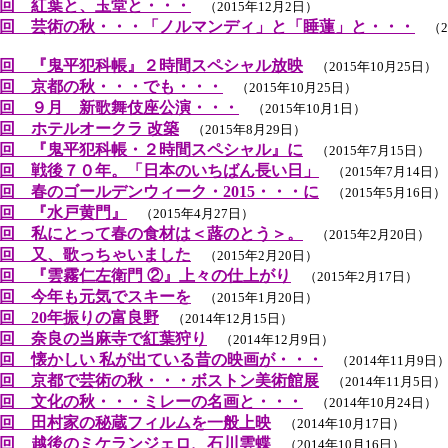
回 紅葉と、玉堂と・・・
（2015年12月2日）
回 芸術の秋・・・「ノルマンディ」と「睡蓮」と・・・
（20
回 『鬼平犯科帳』２時間スペシャル放映
（2015年10月25日）
回 京都の秋・・・でも・・・
（2015年10月25日）
回 ９月 新歌舞伎座公演・・・
（2015年10月1日）
回 ホテルオークラ 改築
（2015年8月29日）
回 『鬼平犯科帳・２時間スペシャル』に
（2015年7月15日）
回 戦後７０年。「日本のいちばん長い日」
（2015年7月14日）
回 春のゴールデンウィーク・2015・・・に
（2015年5月16日）
回 『水戸黄門』
（2015年4月27日）
回 私にとって春の食材は＜蕗のとう＞。
（2015年2月20日）
回 又、歌っちゃいました
（2015年2月20日）
回 『雲霧仁左衛門 ②』上々の仕上がり
（2015年2月17日）
回 今年も元気でスキーを
（2015年1月20日）
回 20年振りの富良野
（2014年12月15日）
回 奈良の当麻寺で紅葉狩り
（2014年12月9日）
回 懐かしい 私が出ている昔の映画が・・・
（2014年11月9日
回 京都で芸術の秋・・・ボストン美術館展
（2014年11月5日）
回 文化の秋・・・ミレーの名画と・・・
（2014年10月24日）
回 田村家の秘蔵フィルムを一般上映
（2014年10月17日）
回 越後のミケランジェロ、石川雲蝶
（2014年10月16日）