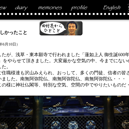
しかったこと
6年6月10日）
たが、浅草・東本願寺で行われました「蓮如上人 御生誕600
人』をやらせて頂きました。大変厳かな空気の中、今までにない
した。
住職様達も沢山みえられ、おっして、多くの門徒、信者の皆
いました。南無阿弥陀仏、南無阿弥陀仏、南無阿弥陀仏・・・
の様に神社仏閣等、特別な空気、空間の中でやりたいものだ