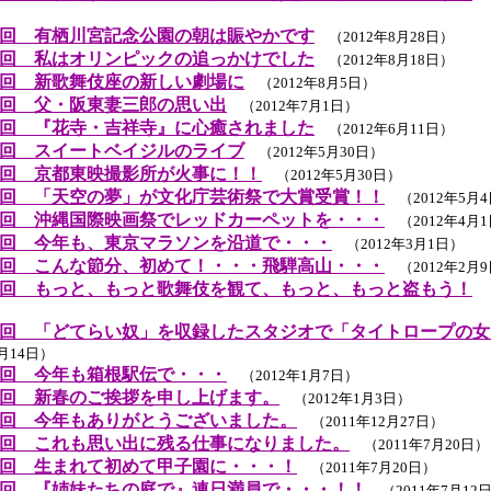
回 有栖川宮記念公園の朝は賑やかです
（2012年8月28日）
回 私はオリンピックの追っかけでした
（2012年8月18日）
回 新歌舞伎座の新しい劇場に
（2012年8月5日）
回 父・阪東妻三郎の思い出
（2012年7月1日）
回 『花寺・吉祥寺』に心癒されました
（2012年6月11日）
回 スイートベイジルのライブ
（2012年5月30日）
回 京都東映撮影所が火事に！！
（2012年5月30日）
回 「天空の夢」が文化庁芸術祭で大賞受賞！！
（2012年5月
回 沖縄国際映画祭でレッドカーペットを・・・
（2012年4月
回 今年も、東京マラソンを沿道で・・・
（2012年3月1日）
回 こんな節分、初めて！・・・飛騨高山・・・
（2012年2月
回 もっと、もっと歌舞伎を観て、もっと、もっと盗もう！
（
回 「どてらい奴」を収録したスタジオで「タイトロープの女
1月14日）
回 今年も箱根駅伝で・・・
（2012年1月7日）
回 新春のご挨拶を申し上げます。
（2012年1月3日）
回 今年もありがとうございました。
（2011年12月27日）
回 これも思い出に残る仕事になりました。
（2011年7月20日）
回 生まれて初めて甲子園に・・・！
（2011年7月20日）
回 『姉妹たちの庭で』連日満員で・・・！！
（2011年7月12