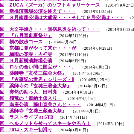
回 ZUCA（ズーカ）のソフトキャリーケース
（2014年9月27
回 新橋演舞場公演を終えて・・・
（2014年9月25日）
回 ８月南座公演は大盛況・・・そして９月公演は・・・
（20
回 大文字焼き・・・無病息災を祈って・・・
（2014年8月18
回 『八月喜劇夏祭り』
（2014年7月29日）
回 朝の散歩コース
（2014年7月24日）
回 京都に夏がやって来た・・・が
（2014年6月29日）
回 梅雨の花寺・吉祥寺
（2014年6月10日）
回 ９月新橋演舞場公演
（2014年6月9日）
回 ロケの合い間に国宝が・・・。
（2014年6月3日）
回 薬師寺『玄奘三蔵会大祭』
（2014年5月29日）
回 『古事記の世界』シリーズ・Ⅱ
（2014年5月25日）
回 薬師寺の『玄奘三蔵会大祭』
（2014年5月12日）
回 突然の助っ人、田村亮
（2014年4月18日）
回 鶴竜の「奉納土俵入り」
（2014年4月1日）
回 南座公演 藤山直美さんと・・・
（2014年4月1日）
回 薬師寺『玄奘三蔵会大祭』
（2014年4月1日）
 ラストライブ at STB
（2014年4月1日）
回 ヘルメットを被ってスキーをやろう！
（2014年3月9日）
回 2014・スキー初滑り
（2014年1月10日）