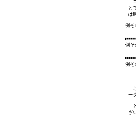
ゴ
と
は
例そ
例そ
例そ
こ
ー
と
ざ