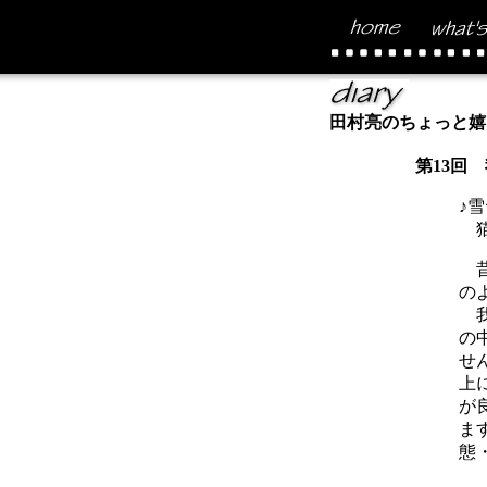
田村亮のちょっと嬉
第13回
♪
猫
昔
の
我
の
せ
上
が
ま
態