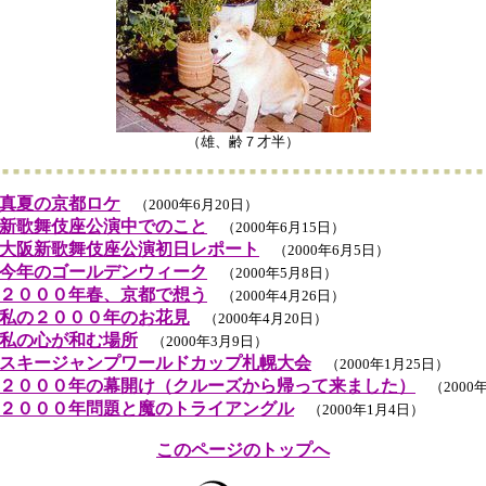
（雄、齢７才半）
 真夏の京都ロケ
（2000年6月20日）
 新歌舞伎座公演中でのこと
（2000年6月15日）
 大阪新歌舞伎座公演初日レポート
（2000年6月5日）
今年のゴールデンウィーク
（2000年5月8日）
２０００年春、京都で想う
（2000年4月26日）
私の２０００年のお花見
（2000年4月20日）
私の心が和む場所
（2000年3月9日）
スキージャンプワールドカップ札幌大会
（2000年1月25日）
２０００年の幕開け（クルーズから帰って来ました）
（2000年
２０００年問題と魔のトライアングル
（2000年1月4日）
このページのトップへ