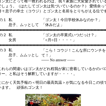
ン太にとって唯一救われるのは、我々家族に大変愛されてい
でしょう。（はたしてゴン太は気づいているのか？） 愛情余っ
時々息子の幸士（コウジ）とゴン太と名前をとりちがえる位で
の１
私
「ゴン太！今日学校休みなのか？」
息子、ムッとして
「休みだよ」
の２
私
「ゴン太の卒業式いつだっけ？」
女房
「○月○日・・・・」
の３
私
「こら！コウジ！こんな所にウンチを
息子、ムムッとし
て！」
て
No answer
れらの間違いはゴン太がどれ程我が家に密着しているかのバ
ター、と私はそう解釈していますが・・・・。
にかく天気予報の＜明日の最高気温＞が気になる今日この頃
います。 頑張れゴン太！