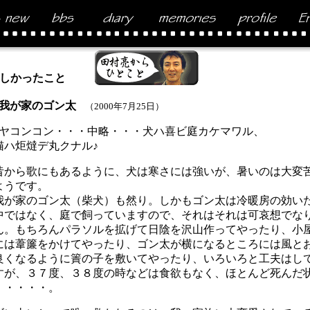
しかったこと
 我が家のゴン太
（2000年7月25日）
雪ヤコンコン・・・中略・・・犬ハ喜ビ庭カケマワル、
ハ炬燵デ丸クナル♪
から歌にもあるように、犬は寒さには強いが、暑いのは大変
ようです。
が家のゴン太（柴犬）も然り。しかもゴン太は冷暖房の効い
中ではなく、庭で飼っていますので、それはそれは可哀想でな
ん。もちろんパラソルを拡げて日陰を沢山作ってやったり、小
には葦簾をかけてやったり、ゴン太が横になるところには風と
良くなるように簀の子を敷いてやったり、いろいろと工夫はし
すが、３７度、３８度の時などは食欲もなく、ほとんど死んだ
・・・・・。