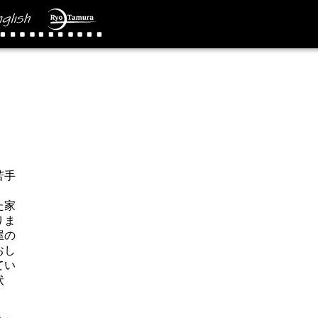
苦手
た家
りま
屋の
おし
てい
状