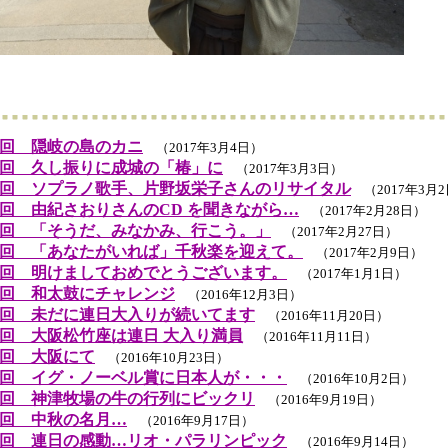
回 隠岐の島のカニ
（2017年3月4日）
回 久し振りに成城の「椿」に
（2017年3月3日）
回 ソプラノ歌手、片野坂栄子さんのリサイタル
（2017年3月
回 由紀さおりさんのCD を聞きながら…
（2017年2月28日）
回 「そうだ、みなかみ、行こう。」
（2017年2月27日）
回 「あなたがいれば」千秋楽を迎えて。
（2017年2月9日）
回 明けましておめでとうございます。
（2017年1月1日）
回 和太鼓にチャレンジ
（2016年12月3日）
回 未だに連日大入りが続いてます
（2016年11月20日）
回 大阪松竹座は連日 大入り満員
（2016年11月11日）
回 大阪にて
（2016年10月23日）
回 イグ・ノーベル賞に日本人が・・・
（2016年10月2日）
回 神津牧場の牛の行列にビックリ
（2016年9月19日）
回 中秋の名月…
（2016年9月17日）
回 連日の感動…リオ・パラリンピック
（2016年9月14日）