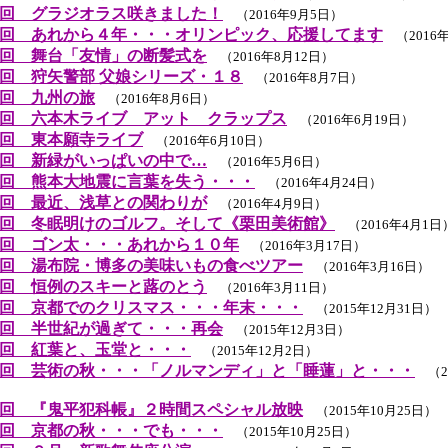
回 グラジオラス咲きました！
（2016年9月5日）
回 あれから４年・・・オリンピック、応援してます
（2016年
回 舞台「友情」の断髪式を
（2016年8月12日）
回 狩矢警部 父娘シリーズ・１８
（2016年8月7日）
回 九州の旅
（2016年8月6日）
回 六本木ライブ アット クラップス
（2016年6月19日）
回 東本願寺ライブ
（2016年6月10日）
回 新緑がいっぱいの中で…
（2016年5月6日）
回 熊本大地震に言葉を失う・・・
（2016年4月24日）
回 最近、浅草との関わりが
（2016年4月9日）
回 冬眠明けのゴルフ。そして《栗田美術館》
（2016年4月1日
回 ゴン太・・・あれから１０年
（2016年3月17日）
回 湯布院・博多の美味いもの食べツアー
（2016年3月16日）
回 恒例のスキーと蕗のとう
（2016年3月11日）
回 京都でのクリスマス・・・年末・・・
（2015年12月31日）
回 半世紀が過ぎて・・・再会
（2015年12月3日）
回 紅葉と、玉堂と・・・
（2015年12月2日）
回 芸術の秋・・・「ノルマンディ」と「睡蓮」と・・・
（20
回 『鬼平犯科帳』２時間スペシャル放映
（2015年10月25日）
回 京都の秋・・・でも・・・
（2015年10月25日）