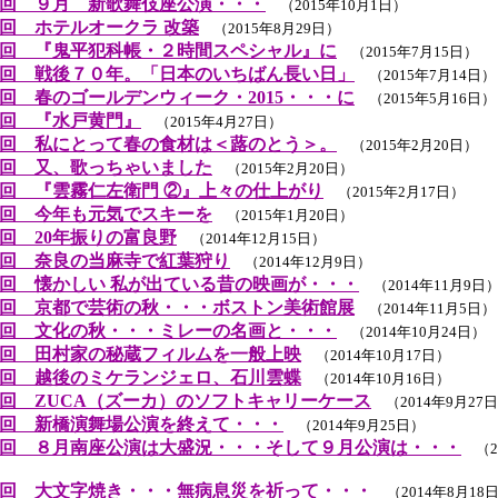
回 ９月 新歌舞伎座公演・・・
（2015年10月1日）
回 ホテルオークラ 改築
（2015年8月29日）
回 『鬼平犯科帳・２時間スペシャル』に
（2015年7月15日）
回 戦後７０年。「日本のいちばん長い日」
（2015年7月14日）
回 春のゴールデンウィーク・2015・・・に
（2015年5月16日）
回 『水戸黄門』
（2015年4月27日）
回 私にとって春の食材は＜蕗のとう＞。
（2015年2月20日）
回 又、歌っちゃいました
（2015年2月20日）
回 『雲霧仁左衛門 ②』上々の仕上がり
（2015年2月17日）
回 今年も元気でスキーを
（2015年1月20日）
回 20年振りの富良野
（2014年12月15日）
回 奈良の当麻寺で紅葉狩り
（2014年12月9日）
回 懐かしい 私が出ている昔の映画が・・・
（2014年11月9日
回 京都で芸術の秋・・・ボストン美術館展
（2014年11月5日）
回 文化の秋・・・ミレーの名画と・・・
（2014年10月24日）
回 田村家の秘蔵フィルムを一般上映
（2014年10月17日）
回 越後のミケランジェロ、石川雲蝶
（2014年10月16日）
回 ZUCA（ズーカ）のソフトキャリーケース
（2014年9月27
回 新橋演舞場公演を終えて・・・
（2014年9月25日）
回 ８月南座公演は大盛況・・・そして９月公演は・・・
（20
回 大文字焼き・・・無病息災を祈って・・・
（2014年8月18