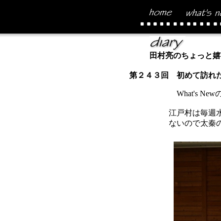
田村亮のちょっと嬉
第２４３回 初めて訪れ
What's 
江戸村は毎週
ないので太秦