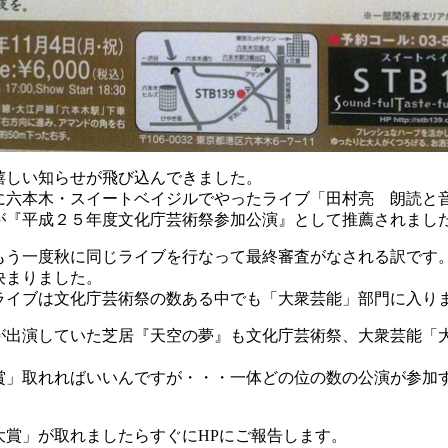
しい知らせが飛び込んできました。
六本木・スイートベイジルでやったライブ「田村亮 朗読と
が『平成２５年度文化庁芸術祭参加公演』として推薦されまし
う一度秋に同じライブを行なって最終審査がなされる訳です
決まりました。
イブは文化庁芸術祭の数ある中でも「大衆芸能」部門に入り
出演していた芝居『天空の夢』も文化庁芸術祭、大衆芸能「
」取れればいいんですが・・・一体どの位の数の公演が参加
大賞」が取れましたらすぐにHPにご報告します。