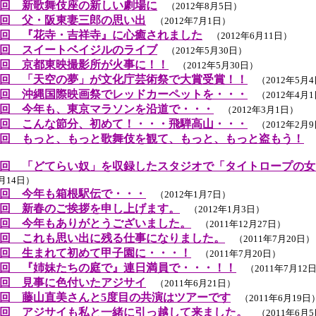
回 新歌舞伎座の新しい劇場に
（2012年8月5日）
回 父・阪東妻三郎の思い出
（2012年7月1日）
回 『花寺・吉祥寺』に心癒されました
（2012年6月11日）
回 スイートベイジルのライブ
（2012年5月30日）
回 京都東映撮影所が火事に！！
（2012年5月30日）
回 「天空の夢」が文化庁芸術祭で大賞受賞！！
（2012年5月
回 沖縄国際映画祭でレッドカーペットを・・・
（2012年4月
回 今年も、東京マラソンを沿道で・・・
（2012年3月1日）
回 こんな節分、初めて！・・・飛騨高山・・・
（2012年2月
回 もっと、もっと歌舞伎を観て、もっと、もっと盗もう！
（
回 「どてらい奴」を収録したスタジオで「タイトロープの女
1月14日）
回 今年も箱根駅伝で・・・
（2012年1月7日）
回 新春のご挨拶を申し上げます。
（2012年1月3日）
回 今年もありがとうございました。
（2011年12月27日）
回 これも思い出に残る仕事になりました。
（2011年7月20日）
回 生まれて初めて甲子園に・・・！
（2011年7月20日）
回 『姉妹たちの庭で』連日満員で・・・！！
（2011年7月12
回 見事に色付いたアジサイ
（2011年6月21日）
回 藤山直美さんと5度目の共演はツアーです
（2011年6月19日
回 アジサイも私と一緒に引っ越して来ました。
（2011年6月