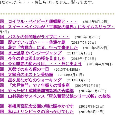
れなかったら・・・お知らせしません。黙ってます。
回 ロイヤル・ベイビーと胡蝶蘭と・・・
（2013年8月12日）
回 スイートベイジルが「古事記の世界」にタイムスリップ・
6月7日）
回 バスケの仲間達がライブに・・・
（2013年5月26日）
回 歴史でいっぱい・・・佐渡ケ島
（2013年5月26日）
回 花寺『吉祥寺』に又、行って来ました
（2013年5月22日）
回 水上温泉でバンジージャンプ
（2013年5月15日）
回 今年の春は沢山の桜を見ました
（2013年4月28日）
回 今や季節の変わり目。・・・外に出よう
（2013年4月28日）
回 京都でのある僕の一日
（2013年4月28日）
回 太宰府のボストン美術館
（2013年3月11日）
回 星を見ながらのウォーキング
（2013年1月7日）
回 『水戸黄門』で７年振りの博多座
（2012年12月6日）
回 やったぜ！成城学園初等科の合唱部
（2012年10月12日）
回 山村美紗サスペンス『狩矢警部父娘シリーズ⑭』の放映
（
回 有栖川宮記念公園の朝は賑やかです
（2012年8月28日）
回 私はオリンピックの追っかけでした
（2012年8月18日）