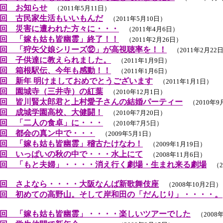
回 お知らせ
（2011年5月11日）
回 古民家生活もいいもんだ
（2011年5月10日）
回 災害に遭われた方々に・・・
（2011年4月6日）
回 「嫁も姑も皆幽霊」終了！！
（2011年2月26日）
回 「狩矢父娘シリーズ⑫」が高視聴率を！！
（2011年2月22
回 子供達に教えられました。
（2011年1月9日）
回 箱根駅伝、今年も感動！！
（2011年1月6日）
回 新年 明けましておめでとうございます
（2011年1月1日）
回 園城寺（三井寺）の紅葉
（2010年12月1日）
回 皆川賢太郎君と上村愛子さんの結婚パーティー
（2010年9
回 成城学園高校、大健闘！
（2010年7月20日）
回 「二人の食卓」に・・・
（2010年7月5日）
回 都会の真ン中で・・・
（2009年5月1日）
回 「嫁も姑も皆幽霊」稽古たけなわ！
（2009年1月19日）
回 いっぱいの秋の中で・・・水上にて
（2008年11月6日）
回 「もと夫婦」・・・・消え行く劇場・生まれ来る劇場
（20
回 さよなら・・・・大阪なんば新歌舞伎座
（2008年10月2日）
回 初めての高野山。そして岸和田の「だんじり」・・・・。
）
回 「嫁も姑も皆幽霊」・・・・楽しいツアーでした
（2008