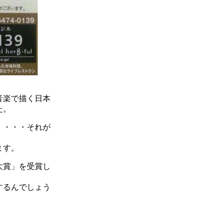
音楽で描く日本
た。
。・・・それが
ます。
大賞」を受賞し
するんでしょう