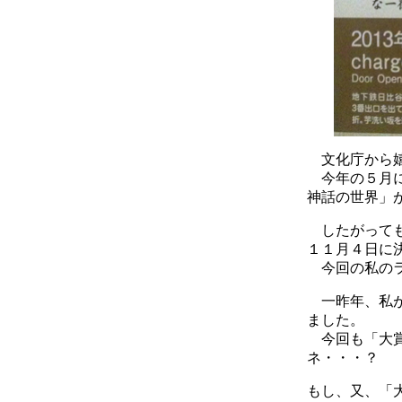
文化庁から嬉
今年の５月に
神話の世界」
したがっても
１１月４日に
今回の私のラ
一昨年、私が
ました。
今回も「大賞
ネ・・・？
もし、又、「