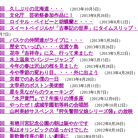
回 久しぶりの北海道・・・
（2013年10月5日）
回 文化庁 芸術祭参加作品に！
（2013年8月26日）
回 ロイヤル・ベイビーと胡蝶蘭と・・・
（2013年8月12日）
回 スイートベイジルが「古事記の世界」にタイムスリップ・
6月7日）
回 バスケの仲間達がライブに・・・
（2013年5月26日）
回 歴史でいっぱい・・・佐渡ケ島
（2013年5月26日）
回 花寺『吉祥寺』に又、行って来ました
（2013年5月22日）
回 水上温泉でバンジージャンプ
（2013年5月15日）
回 今年の春は沢山の桜を見ました
（2013年4月28日）
回 今や季節の変わり目。・・・外に出よう
（2013年4月28日）
回 京都でのある僕の一日
（2013年4月28日）
回 太宰府のボストン美術館
（2013年3月11日）
回 星を見ながらのウォーキング
（2013年1月7日）
回 『水戸黄門』で７年振りの博多座
（2012年12月6日）
回 やったぜ！成城学園初等科の合唱部
（2012年10月12日）
回 山村美紗サスペンス『狩矢警部父娘シリーズ⑭』の放映
（
回 有栖川宮記念公園の朝は賑やかです
（2012年8月28日）
回 私はオリンピックの追っかけでした
（2012年8月18日）
回 新歌舞伎座の新しい劇場に
（2012年8月5日）