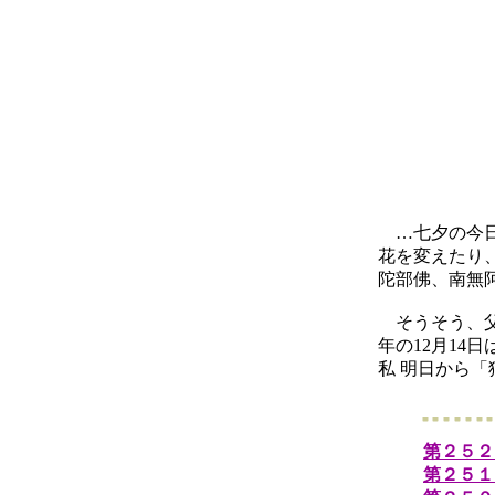
…七夕の今日
花を変えたり
陀部佛、南無
そうそう、父は
年の12月14
私 明日から「
第２５２
第２５１