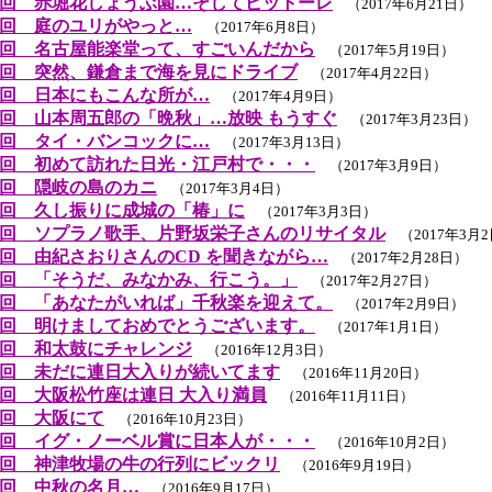
回 赤堀花しょうぶ園…そしてピットーレ
（2017年6月21日）
回 庭のユリがやっと…
（2017年6月8日）
回 名古屋能楽堂って、すごいんだから
（2017年5月19日）
回 突然、鎌倉まで海を見にドライブ
（2017年4月22日）
回 日本にもこんな所が…
（2017年4月9日）
回 山本周五郎の「晩秋」…放映 もうすぐ
（2017年3月23日）
回 タイ・バンコックに…
（2017年3月13日）
回 初めて訪れた日光・江戸村で・・・
（2017年3月9日）
回 隠岐の島のカニ
（2017年3月4日）
回 久し振りに成城の「椿」に
（2017年3月3日）
回 ソプラノ歌手、片野坂栄子さんのリサイタル
（2017年3月
回 由紀さおりさんのCD を聞きながら…
（2017年2月28日）
回 「そうだ、みなかみ、行こう。」
（2017年2月27日）
回 「あなたがいれば」千秋楽を迎えて。
（2017年2月9日）
回 明けましておめでとうございます。
（2017年1月1日）
回 和太鼓にチャレンジ
（2016年12月3日）
回 未だに連日大入りが続いてます
（2016年11月20日）
回 大阪松竹座は連日 大入り満員
（2016年11月11日）
回 大阪にて
（2016年10月23日）
回 イグ・ノーベル賞に日本人が・・・
（2016年10月2日）
回 神津牧場の牛の行列にビックリ
（2016年9月19日）
回 中秋の名月…
（2016年9月17日）