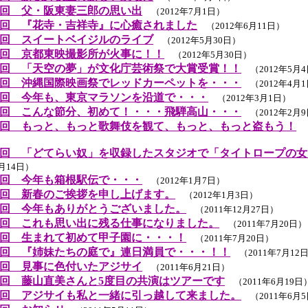
回 父・阪東妻三郎の思い出
（2012年7月1日）
回 『花寺・吉祥寺』に心癒されました
（2012年6月11日）
回 スイートベイジルのライブ
（2012年5月30日）
回 京都東映撮影所が火事に！！
（2012年5月30日）
回 「天空の夢」が文化庁芸術祭で大賞受賞！！
（2012年5月
回 沖縄国際映画祭でレッドカーペットを・・・
（2012年4月
回 今年も、東京マラソンを沿道で・・・
（2012年3月1日）
回 こんな節分、初めて！・・・飛騨高山・・・
（2012年2月
回 もっと、もっと歌舞伎を観て、もっと、もっと盗もう！
（
回 「どてらい奴」を収録したスタジオで「タイトロープの女
1月14日）
回 今年も箱根駅伝で・・・
（2012年1月7日）
回 新春のご挨拶を申し上げます。
（2012年1月3日）
回 今年もありがとうございました。
（2011年12月27日）
回 これも思い出に残る仕事になりました。
（2011年7月20日）
回 生まれて初めて甲子園に・・・！
（2011年7月20日）
回 『姉妹たちの庭で』連日満員で・・・！！
（2011年7月12
回 見事に色付いたアジサイ
（2011年6月21日）
回 藤山直美さんと5度目の共演はツアーです
（2011年6月19日
回 アジサイも私と一緒に引っ越して来ました。
（2011年6月