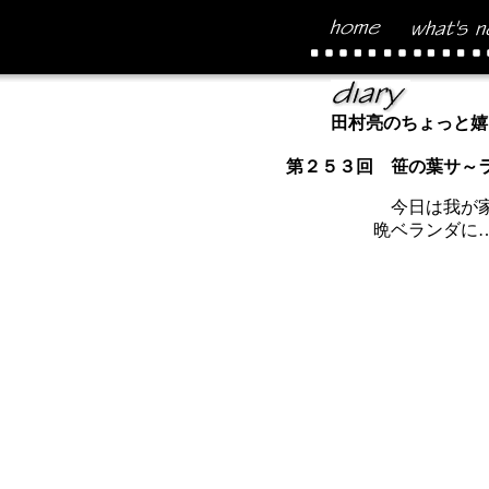
田村亮のちょっと嬉
第２５３回 笹の葉サ～
今日は我が家
晩ベランダに