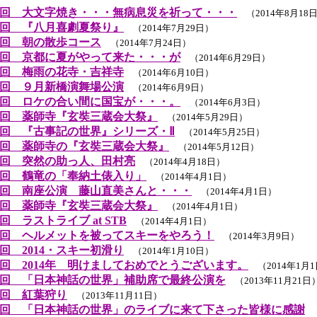
回 大文字焼き・・・無病息災を祈って・・・
（2014年8月18
回 『八月喜劇夏祭り』
（2014年7月29日）
回 朝の散歩コース
（2014年7月24日）
回 京都に夏がやって来た・・・が
（2014年6月29日）
回 梅雨の花寺・吉祥寺
（2014年6月10日）
回 ９月新橋演舞場公演
（2014年6月9日）
回 ロケの合い間に国宝が・・・。
（2014年6月3日）
回 薬師寺『玄奘三蔵会大祭』
（2014年5月29日）
回 『古事記の世界』シリーズ・Ⅱ
（2014年5月25日）
回 薬師寺の『玄奘三蔵会大祭』
（2014年5月12日）
回 突然の助っ人、田村亮
（2014年4月18日）
回 鶴竜の「奉納土俵入り」
（2014年4月1日）
回 南座公演 藤山直美さんと・・・
（2014年4月1日）
回 薬師寺『玄奘三蔵会大祭』
（2014年4月1日）
 ラストライブ at STB
（2014年4月1日）
回 ヘルメットを被ってスキーをやろう！
（2014年3月9日）
回 2014・スキー初滑り
（2014年1月10日）
回 2014年 明けましておめでとうございます。
（2014年1月
回 「日本神話の世界」補助席で最終公演を
（2013年11月21日
回 紅葉狩り
（2013年11月11日）
回 「日本神話の世界」のライブに来て下さった皆様に感謝
（