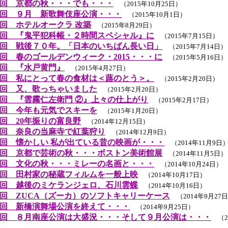
回 京都の秋・・・でも・・・
（2015年10月25日）
回 ９月 新歌舞伎座公演・・・
（2015年10月1日）
回 ホテルオークラ 改築
（2015年8月29日）
回 『鬼平犯科帳・２時間スペシャル』に
（2015年7月15日）
回 戦後７０年。「日本のいちばん長い日」
（2015年7月14日）
回 春のゴールデンウィーク・2015・・・に
（2015年5月16日）
回 『水戸黄門』
（2015年4月27日）
回 私にとって春の食材は＜蕗のとう＞。
（2015年2月20日）
回 又、歌っちゃいました
（2015年2月20日）
回 『雲霧仁左衛門 ②』上々の仕上がり
（2015年2月17日）
回 今年も元気でスキーを
（2015年1月20日）
回 20年振りの富良野
（2014年12月15日）
回 奈良の当麻寺で紅葉狩り
（2014年12月9日）
回 懐かしい 私が出ている昔の映画が・・・
（2014年11月9日
回 京都で芸術の秋・・・ボストン美術館展
（2014年11月5日）
回 文化の秋・・・ミレーの名画と・・・
（2014年10月24日）
回 田村家の秘蔵フィルムを一般上映
（2014年10月17日）
回 越後のミケランジェロ、石川雲蝶
（2014年10月16日）
回 ZUCA（ズーカ）のソフトキャリーケース
（2014年9月27
回 新橋演舞場公演を終えて・・・
（2014年9月25日）
回 ８月南座公演は大盛況・・・そして９月公演は・・・
（20