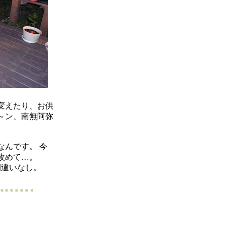
変えたり、お供
～ン、南無阿弥
なんです。 今
改めて…。
間違いなし。
）