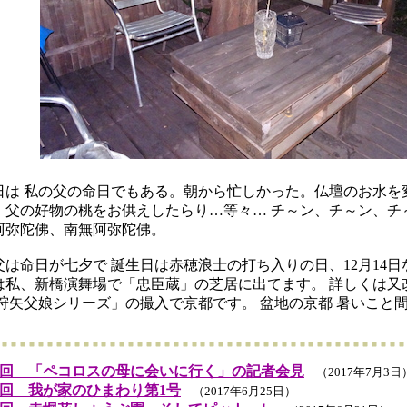
は 私の父の命日でもある。朝から忙しかった。仏壇のお水を
、父の好物の桃をお供えしたらり…等々… チ～ン、チ～ン、チ
阿弥陀佛、南無阿弥陀佛。
命日が七夕で 誕生日は赤穂浪士の打ち入りの日、12月14日
日は私、新橋演舞場で「忠臣蔵」の芝居に出てます。 詳しくは又
狩矢父娘シリーズ」の撮入で京都です。 盆地の京都 暑いこと
回 「ペコロスの母に会いに行く」の記者会見
（2017年7月3日
回 我が家のひまわり第1号
（2017年6月25日）