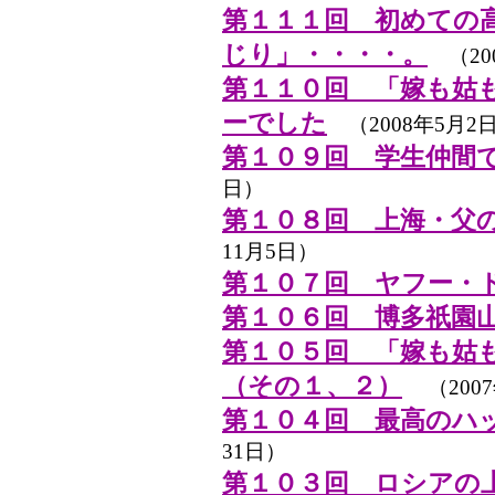
第１１１回 初めての
じり」・・・・。
（20
第１１０回 「嫁も姑
ーでした
（2008年5月2
第１０９回 学生仲間
日）
第１０８回 上海・父
11月5日）
第１０７回 ヤフー・
第１０６回 博多祇園
第１０５回 「嫁も姑
（その１、２）
（200
第１０４回 最高のハ
31日）
第１０３回 ロシアの