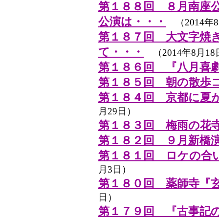
第１８８回 ８月南座
公演は・・・
（2014年8
第１８７回 大文字焼
て・・・
（2014年8月18
第１８６回 『八月喜
第１８５回 朝の散歩
第１８４回 京都に夏
月29日）
第１８３回 梅雨の花
第１８２回 ９月新橋
第１８１回 ロケの合
月3日）
第１８０回 薬師寺『
日）
第１７９回 『古事記