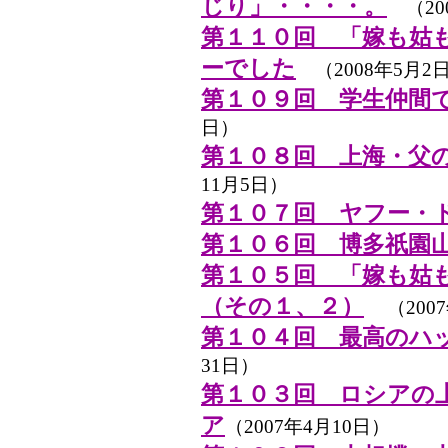
じり」・・・・。
（20
第１１０回 「嫁も姑
ーでした
（2008年5月2
第１０９回 学生仲間
日）
第１０８回 上海・父
11月5日）
第１０７回 ヤフー・
第１０６回 博多祇園
第１０５回 「嫁も姑
（その１、２）
（200
第１０４回 最高のハ
31日）
第１０３回 ロシアの
ア
（2007年4月10日）