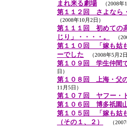
まれ来る劇場
（2008年1
第１１２回 さよなら
（2008年10月2日）
第１１１回 初めての
じり」・・・・。
（20
第１１０回 「嫁も姑
ーでした
（2008年5月2
第１０９回 学生仲間
日）
第１０８回 上海・父
11月5日）
第１０７回 ヤフー・
第１０６回 博多祇園
第１０５回 「嫁も姑
（その１、２）
（200