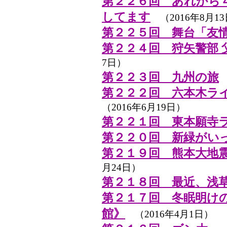
第２２６回 あれから
してます
（2016年8月1
第２２５回 舞台「友
第２２４回 狩矢警部 
7日）
第２２３回 九州の旅
（
第２２２回 六本木ラ
（2016年6月19日）
第２２１回 東本願寺
第２２０回 新緑がい
第２１９回 熊本大地
月24日）
第２１８回 最近、浅
第２１７回 冬眠明け
館》
（2016年4月1日）