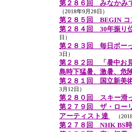
第２８６回 みなかみ
（2018年9月28日）
第２８５回 BEGIN 
第２８４回 30年振り
日）
第２８３回 毎日ボー
3日）
第２８２回 「暑中お
島時下猛暑、激暑、危
第２８１回 国立新美
3月12日）
第２８０回 スキー滑
第２７９回 ザ・ロー
アーティスト達
（201
第２７８回 NHK BS