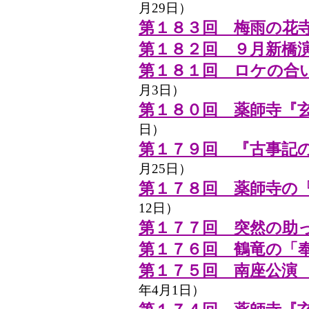
月29日）
第１８３回 梅雨の花
第１８２回 ９月新橋
第１８１回 ロケの合
月3日）
第１８０回 薬師寺『
日）
第１７９回 『古事記
月25日）
第１７８回 薬師寺の
12日）
第１７７回 突然の助
第１７６回 鶴竜の「
第１７５回 南座公演
年4月1日）