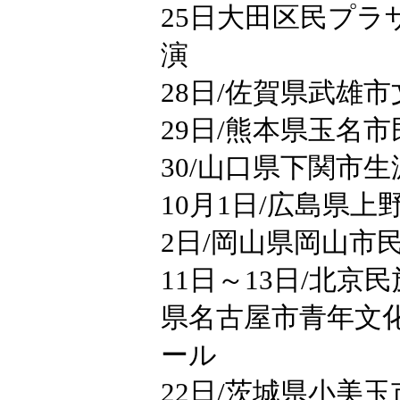
25日大田区民プラザ 1
演
28日/佐賀県武雄
29日/熊本県玉名
30/山口県下関市
10月1日/広島県
2日/岡山県岡山市
11日～13日/北京
県名古屋市青年文
ール
22日/茨城県小美