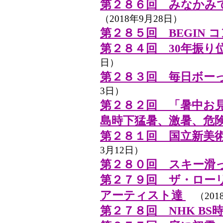
第２８６回 みなかみ
（2018年9月28日）
第２８５回 BEGIN 
第２８４回 30年振り
日）
第２８３回 毎日ボー
3日）
第２８２回 「暑中お
島時下猛暑、激暑、危
第２８１回 国立新美
3月12日）
第２８０回 スキー滑
第２７９回 ザ・ロー
アーティスト達
（201
第２７８回 NHK BS