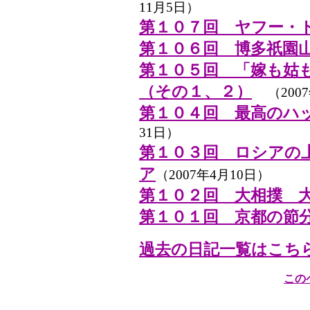
11月5日）
第１０７回 ヤフー・
第１０６回 博多祇園
第１０５回 「嫁も姑
（その１、２）
（200
第１０４回 最高のハ
31日）
第１０３回 ロシアの
ア
（2007年4月10日）
第１０２回 大相撲 
第１０１回 京都の節
過去の日記一覧はこち
この