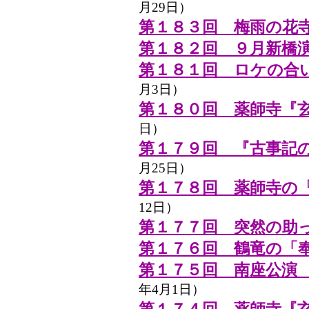
月29日）
第１８３回 梅雨の花
第１８２回 ９月新橋
第１８１回 ロケの合
月3日）
第１８０回 薬師寺『
日）
第１７９回 『古事記
月25日）
第１７８回 薬師寺の
12日）
第１７７回 突然の助
第１７６回 鶴竜の「
第１７５回 南座公演
年4月1日）