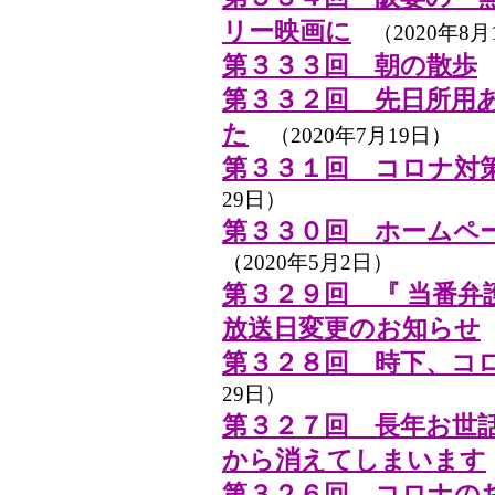
リー映画に
（2020年8月
第３３３回 朝の散歩
（
第３３２回 先日所用
た
（2020年7月19日）
第３３１回 コロナ対
29日）
第３３０回 ホームペ
（2020年5月2日）
第３２９回 『 当番弁
放送日変更のお知らせ
第３２８回 時下、コ
29日）
第３２７回 長年お世
から消えてしまいます
第３２６回 コロナの