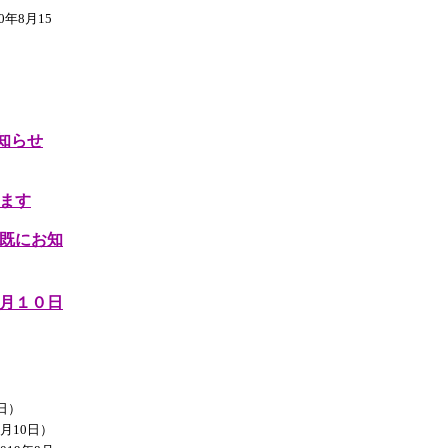
0年8月15
知らせ
ます
既にお知
月１０日
7日）
0月10日）