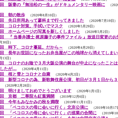
回 阪妻の『無法松の一生』がドキュメンタリー映画に
（202
回 朝の散歩
（2020年8月10日）
回 先日所用あって蓼科まで行ってきました
（2020年7月19日）
回 コロナ対策。手拭いでマスク
（2020年5月29日）
回 ホームページの写真を新しくしました
（2020年5月2日）
回 『 当番弁護士 梶原藤子の事件ファイル 』放送日変更のお
4月30日）
回 時下、コロナ蔓延。だから～
（2020年4月29日）
回 長年お世話になったお弁当屋がこの地球から消えてしまい
4月13日）
回 コロナのお陰で３月大阪公演の舞台が中止になったことは
したが…
（2020年4月11日）
回 桜と雪とコロナと自粛
（2020年4月2日）
回 新型コロナの為、新歌舞伎座公演、初日が３月１日から３
（2020年2月28日）
回 明けましておめでとうございます
（2020年1月1日）
回 京都 二尊院も紅葉満開
（2019年12月6日）
回 今年もみなかみの秋を満喫
（2019年11月11日）
回 「ペコロスの母に会いに行く」北京公演に
（2019年10月1
回 「ペコロスの母に会いに行く」の巡業の合間に
（2019年1