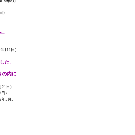
19年8月
4日）
。
）
6月11日）
した。
りの内に
月21日）
6日）
9年5月5