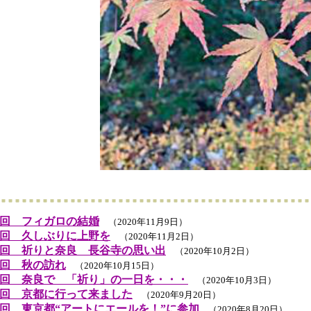
回 フィガロの結婚
（2020年11月9日）
回 久しぶりに上野を
（2020年11月2日）
回 祈りと奈良 長谷寺の思い出
（2020年10月2日）
回 秋の訪れ
（2020年10月15日）
回 奈良で 「祈り」の一日を・・・
（2020年10月3日）
回 京都に行って来ました
（2020年9月20日）
回 東京都“アートにエールを！”に参加
（2020年8月20日）