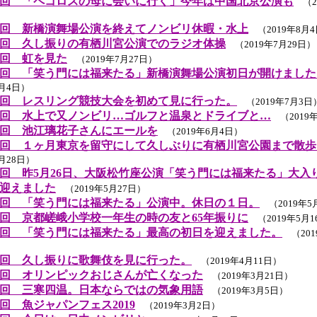
回 「ペコロスの母に会いに行く」今年は中国北京公演も
（20
回 新橋演舞場公演を終えてノンビリ休暇・水上
（2019年8月
回 久し振りの有栖川宮公演でのラジオ体操
（2019年7月29日）
回 虹を見た
（2019年7月27日）
回 「笑う門には福来たる」新橋演舞場公演初日が開けました
7月4日）
回 レスリング競技大会を初めて見に行った。
（2019年7月3日
回 水上で又ノンビリ…ゴルフと温泉とドライブと…
（2019年
回 池江璃花子さんにエールを
（2019年6月4日）
回 １ヶ月東京を留守にして久しぶりに有栖川宮公園まで散歩
5月28日）
回 昨5月26日、大阪松竹座公演「笑う門には福来たる」大入
迎えました
（2019年5月27日）
回 「笑う門には福来たる」公演中。休日の１日。
（2019年5
回 京都嵯峨小学校一年生の時の友と65年振りに
（2019年5月1
回 「笑う門には福来たる」最高の初日を迎えました。
（201
回 久し振りに歌舞伎を見に行った。
（2019年4月11日）
回 オリンピックおじさんが亡くなった
（2019年3月21日）
回 三寒四温。日本ならではの気象用語
（2019年3月5日）
回 魚ジャパンフェス2019
（2019年3月2日）