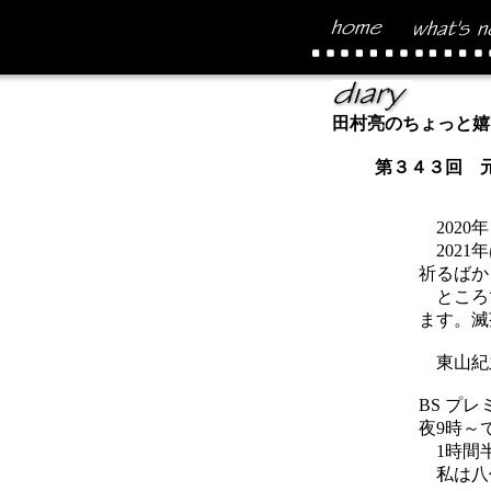
田村亮のちょっと嬉
第３４３回 
2020
2021
祈るばか
ところで
ます。滅
東山紀
BS プレ
夜9時～
1時間半
私は八代