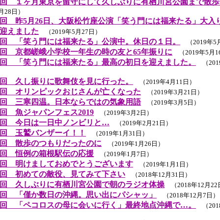
回 １ヶ月東京を留守にして久しぶりに有栖川宮公園まで散歩
5月28日）
回 昨5月26日、大阪松竹座公演「笑う門には福来たる」大入
迎えました
（2019年5月27日）
回 「笑う門には福来たる」公演中。休日の１日。
（2019年5
回 京都嵯峨小学校一年生の時の友と65年振りに
（2019年5月1
回 「笑う門には福来たる」最高の初日を迎えました。
（201
回 久し振りに歌舞伎を見に行った。
（2019年4月11日）
回 オリンピックおじさんが亡くなった
（2019年3月21日）
回 三寒四温。日本ならではの気象用語
（2019年3月5日）
回 魚ジャパンフェス2019
（2019年3月2日）
回 今日は一日中ノンビリと…
（2019年2月21日）
回 玉鷲バンザーイ！！
（2019年1月31日）
回 散歩のつもりだったのに
（2019年1月26日）
回 恒例の箱根駅伝の応援
（2019年1月7日）
回 明けましておめでとうございます
（2019年1月1日）
回 初めての敵役、見てみて下さい
（2018年12月31日）
回 久しぶりに有栖川宮公園で朝のラジオ体操
（2018年12月2
回 「僅か数日の沖縄。思い出にパシャッ」
（2018年12月7日）
回 「ペコロスの母に会いに行く」最終地点沖縄で…。
（201