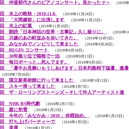
回 仲道郁代さんのピアノコンサート。良かったァ～
（2018年
 水上の晩秋・2018.11.8.
（2018年11月24日）
回 「大岡越前」に出演します
（2018年11月23日）
９回 水上の紅葉
（2018年11月10日）
回 朗読「日本神話の世界・古事記」久し振りに。
（2018年1
回 川越のあの町並みを歩いてきた。
（2018年10月5日）
回 みなかみでノンビリして来ました
（2018年9月28日）
回 BEGIN コンサート
（2018年9月18日）
回 30年振り位で箱根で一泊
（2018年9月13日）
回 毎日ボーっと…死んでます。
（2018年9月3日）
回 「暑中お見舞いもうしあげます」日本列島時下猛暑、激暑
2018年7月26日）
回 国立新美術館に行って来ました
（2018年3月12日）
回 スキー滑って来ました
（2018年3月7日）
回 ザ・ローリングストーンズ～そして外人アーティスト達
（
回 NHK BS時代劇
（2018年2月17日）
７回 庭に初雪
（2018年1月23日）
回 今年の「みなかみ・2018 」休暇始め。
（2018年1月23日）
回 打ち上げパーティーで
（2018年1月5日）
４回 楽屋
（2018年1月5日）