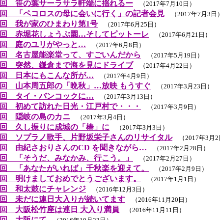
回 笹の葉サーラサラ軒端に揺れるー
（2017年7月10日）
回 「ペコロスの母に会いに行く」の記者会見
（2017年7月3日
回 我が家のひまわり第1号
（2017年6月25日）
回 赤堀花しょうぶ園…そしてピットーレ
（2017年6月21日）
回 庭のユリがやっと…
（2017年6月8日）
回 名古屋能楽堂って、すごいんだから
（2017年5月19日）
回 突然、鎌倉まで海を見にドライブ
（2017年4月22日）
回 日本にもこんな所が…
（2017年4月9日）
回 山本周五郎の「晩秋」…放映 もうすぐ
（2017年3月23日）
回 タイ・バンコックに…
（2017年3月13日）
回 初めて訪れた日光・江戸村で・・・
（2017年3月9日）
回 隠岐の島のカニ
（2017年3月4日）
回 久し振りに成城の「椿」に
（2017年3月3日）
回 ソプラノ歌手、片野坂栄子さんのリサイタル
（2017年3月
回 由紀さおりさんのCD を聞きながら…
（2017年2月28日）
回 「そうだ、みなかみ、行こう。」
（2017年2月27日）
回 「あなたがいれば」千秋楽を迎えて。
（2017年2月9日）
回 明けましておめでとうございます。
（2017年1月1日）
回 和太鼓にチャレンジ
（2016年12月3日）
回 未だに連日大入りが続いてます
（2016年11月20日）
回 大阪松竹座は連日 大入り満員
（2016年11月11日）
回 大阪にて