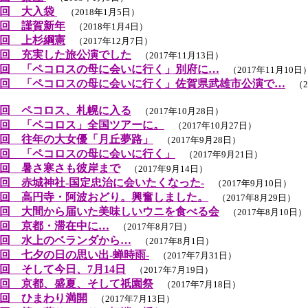
３回 大入袋
（2018年1月5日）
回 謹賀新年
（2018年1月4日）
回 上杉綱憲
（2017年12月7日）
回 充実した旅公演でした
（2017年11月13日）
回 「ペコロスの母に会いに行く」別府に…
（2017年11月10日
回 「ペコロスの母に会いに行く」佐賀県武雄市公演で…
（20
回 ペコロス、札幌に入る
（2017年10月28日）
回 「ペコロス」全国ツアーに。
（2017年10月27日）
回 往年の大女優「月丘夢路」
（2017年9月28日）
回 「ペコロスの母に会いに行く」
（2017年9月21日）
回 暑さ寒さも彼岸まで
（2017年9月14日）
回 赤城神社-国定忠治に会いたくなった-
（2017年9月10日）
回 高円寺・阿波おどり。興奮しました。
（2017年8月29日）
回 大間から届いた美味しいウニを食べる会
（2017年8月10日）
回 京都・滞在中に…
（2017年8月7日）
回 水上のベランダから…
（2017年8月1日）
回 七夕の日の思い出-蝉時雨-
（2017年7月31日）
回 そして今日、7月14日
（2017年7月19日）
回 京都、盛夏、そして祇園祭
（2017年7月18日）
回 ひまわり満開
（2017年7月13日）