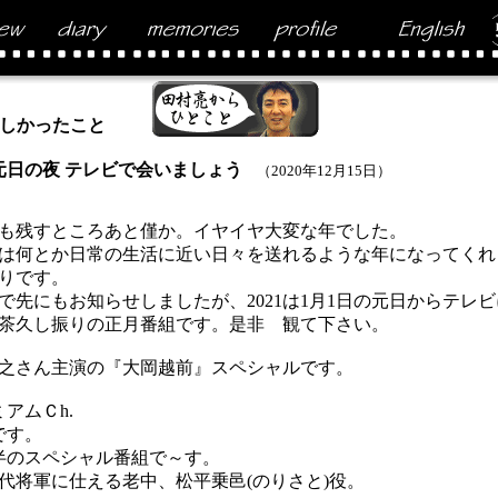
しかったこと
元日の夜 テレビで会いましょう
（2020年12月15日）
年も残すところあと僅か。イヤイヤ大変な年でした。
年は何とか日常の生活に近い日々を送れるような年になってくれ
りです。
先にもお知らせしましたが、2021は1月1日の元日からテレ
茶久し振りの正月番組です。是非 観て下さい。
之さん主演の『大岡越前』スペシャルです。
ミアムＣh.
です。
のスペシャル番組で～す。
将軍に仕える老中、松平乗邑(のりさと)役。