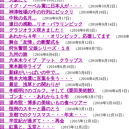
（2016年10月23日）
回 イグ・ノーベル賞に日本人が・・・
（2016年10月2日）
回 神津牧場の牛の行列にビックリ
（2016年9月19日）
回 中秋の名月…
（2016年9月17日）
回 連日の感動…リオ・パラリンピック
（2016年9月14日）
回 グラジオラス咲きました！
（2016年9月5日）
回 あれから４年・・・オリンピック、応援してます
（2016年
回 舞台「友情」の断髪式を
（2016年8月12日）
回 狩矢警部 父娘シリーズ・１８
（2016年8月7日）
回 九州の旅
（2016年8月6日）
回 六本木ライブ アット クラップス
（2016年6月19日）
回 東本願寺ライブ
（2016年6月10日）
回 新緑がいっぱいの中で…
（2016年5月6日）
回 熊本大地震に言葉を失う・・・
（2016年4月24日）
回 最近、浅草との関わりが
（2016年4月9日）
回 冬眠明けのゴルフ。そして《栗田美術館》
（2016年4月1日
回 ゴン太・・・あれから１０年
（2016年3月17日）
回 湯布院・博多の美味いもの食べツアー
（2016年3月16日）
回 恒例のスキーと蕗のとう
（2016年3月11日）
回 京都でのクリスマス・・・年末・・・
（2015年12月31日）
回 半世紀が過ぎて・・・再会
（2015年12月3日）
回 紅葉と、玉堂と・・・
（2015年12月2日）