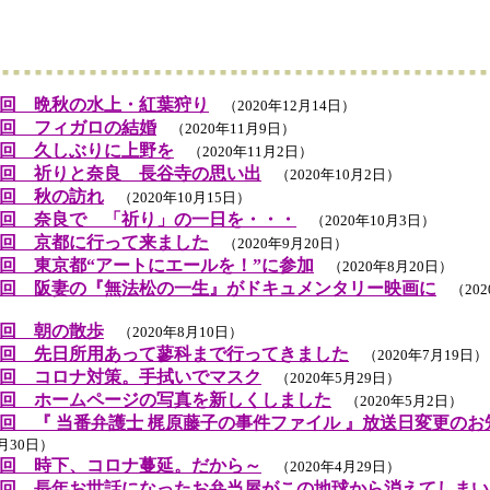
回 晩秋の水上・紅葉狩り
（2020年12月14日）
回 フィガロの結婚
（2020年11月9日）
回 久しぶりに上野を
（2020年11月2日）
回 祈りと奈良 長谷寺の思い出
（2020年10月2日）
回 秋の訪れ
（2020年10月15日）
回 奈良で 「祈り」の一日を・・・
（2020年10月3日）
回 京都に行って来ました
（2020年9月20日）
回 東京都“アートにエールを！”に参加
（2020年8月20日）
回 阪妻の『無法松の一生』がドキュメンタリー映画に
（202
回 朝の散歩
（2020年8月10日）
回 先日所用あって蓼科まで行ってきました
（2020年7月19日）
回 コロナ対策。手拭いでマスク
（2020年5月29日）
回 ホームページの写真を新しくしました
（2020年5月2日）
回 『 当番弁護士 梶原藤子の事件ファイル 』放送日変更のお
4月30日）
回 時下、コロナ蔓延。だから～
（2020年4月29日）
回 長年お世話になったお弁当屋がこの地球から消えてしまい