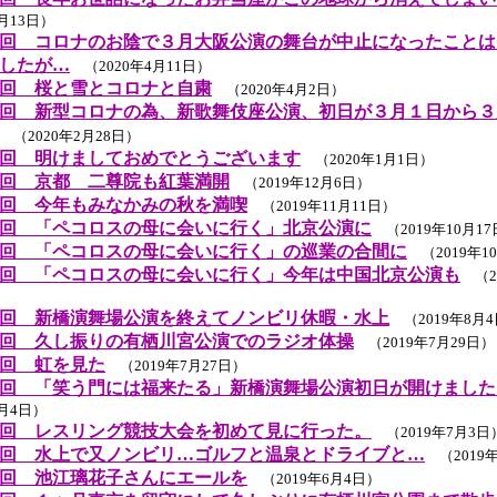
4月13日）
回 コロナのお陰で３月大阪公演の舞台が中止になったことは
したが…
（2020年4月11日）
回 桜と雪とコロナと自粛
（2020年4月2日）
回 新型コロナの為、新歌舞伎座公演、初日が３月１日から３
（2020年2月28日）
回 明けましておめでとうございます
（2020年1月1日）
回 京都 二尊院も紅葉満開
（2019年12月6日）
回 今年もみなかみの秋を満喫
（2019年11月11日）
回 「ペコロスの母に会いに行く」北京公演に
（2019年10月1
回 「ペコロスの母に会いに行く」の巡業の合間に
（2019年1
回 「ペコロスの母に会いに行く」今年は中国北京公演も
（20
回 新橋演舞場公演を終えてノンビリ休暇・水上
（2019年8月
回 久し振りの有栖川宮公演でのラジオ体操
（2019年7月29日）
回 虹を見た
（2019年7月27日）
回 「笑う門には福来たる」新橋演舞場公演初日が開けました
7月4日）
回 レスリング競技大会を初めて見に行った。
（2019年7月3日
回 水上で又ノンビリ…ゴルフと温泉とドライブと…
（2019年
回 池江璃花子さんにエールを
（2019年6月4日）