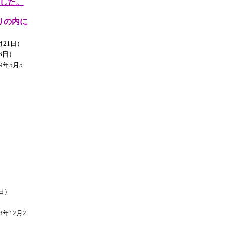
した。
りの内に
月21日）
6日）
9年5月5
2日）
8年12月2