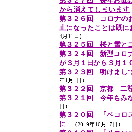
第３２７回 長年お世
から消えてしまいます
第３２６回 コロナの
止になったことは既に
4月11日）
第３２５回 桜と雪と
第３２４回 新型コロ
が３月１日から３月１
第３２３回 明けまし
年1月1日）
第３２２回 京都 二
第３２１回 今年もみ
日）
第３２０回 「ペコロ
に
（2019年10月17日）