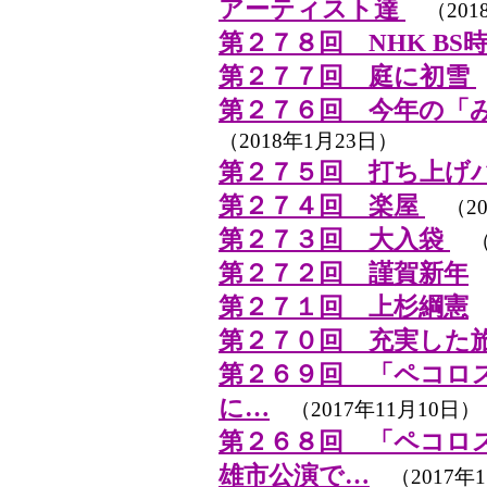
アーティスト達
（201
第２７８回 NHK BS
第２７７回 庭に初雪
第２７６回 今年の「み
（2018年1月23日）
第２７５回 打ち上げ
第２７４回 楽屋
（20
第２７３回 大入袋
（2
第２７２回 謹賀新年
（
第２７１回 上杉綱憲
（
第２７０回 充実した
第２６９回 「ペコロ
に…
（2017年11月10日）
第２６８回 「ペコロ
雄市公演で…
（2017年1