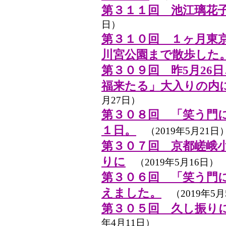
第３１１回 池江璃花
日）
第３１０回 １ヶ月東
川宮公園まで散歩した
第３０９回 昨5月26
福来たる」大入りの内
月27日）
第３０８回 「笑う門
１日。
（2019年5月21日
第３０７回 京都嵯峨小
りに
（2019年5月16日）
第３０６回 「笑う門
えました。
（2019年5月
第３０５回 久し振り
年4月11日）