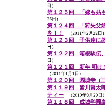
日）
第１２５回 「嫁も姑
26日）
第１２４回 「狩矢父娘
を！！
（2011年2月22日
第１２３回 子供達に
日）
第１２２回 箱根駅伝
日）
第１２１回 新年 明
（2011年1月1日）
第１２０回 園城寺（
第１１９回 皆川賢太
ティー
（2010年9月29日
第１１８回 成城学園