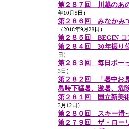
第２８７回 川越のあ
年10月5日）
第２８６回 みなかみ
（2018年9月28日）
第２８５回 BEGIN 
第２８４回 30年振り
日）
第２８３回 毎日ボー
3日）
第２８２回 「暑中お
島時下猛暑、激暑、危
第２８１回 国立新美
3月12日）
第２８０回 スキー滑
第２７９回 ザ・ロー