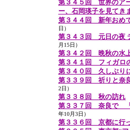
第３４５回 世界のア
ー、石岡瑛子を見てき
第３４４回 新年おめ
日）
第３４３回 元日の夜
月15日）
第３４２回 晩秋の水
第３４１回 フィガロ
第３４０回 久しぶり
第３３９回 祈りと奈
2日）
第３３８回 秋の訪れ
（
第３３７回 奈良で 
年10月3日）
第３３６回 京都に行