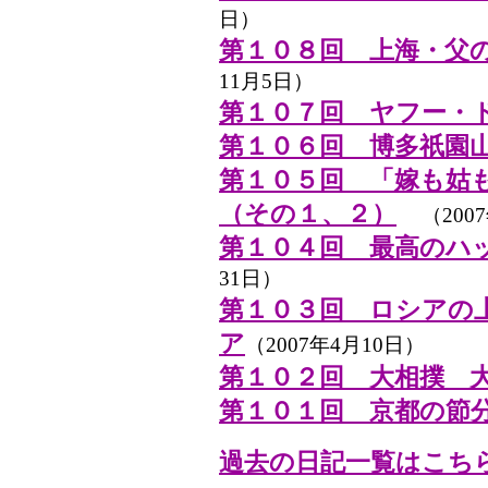
日）
第１０８回 上海・父
11月5日）
第１０７回 ヤフー・
第１０６回 博多祇園
第１０５回 「嫁も姑
（その１、２）
（200
第１０４回 最高のハ
31日）
第１０３回 ロシアの
ア
（2007年4月10日）
第１０２回 大相撲 
第１０１回 京都の節
過去の日記一覧はこち