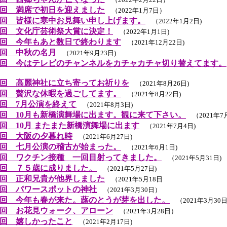
回 満席で初日を迎えました
（2022年1月7日）
回 皆様に寒中お見舞い申し上げます。
（2022年1月2日)
回 文化庁芸術祭大賞に決定！
（2022年1月1日)
回 今年もあと数日で終わります
（2021年12月22日)
回 中秋の名月
（2021年9月23日)
回 今はテレビのチャンネルをカチャカチャ切り替えてます。
回 高麗神社に立ち寄ってお祈りを
（2021年8月26日)
回 贅沢な休暇を過ごしてます。
（2021年8月22日)
回 7月公演を終えて
（2021年8月3日)
回 10月も新橋演舞場に出ます。観に来て下さい。
（2021年7月
回 10月 またまた新橋演舞場に出ます
（2021年7月4日)
回 大阪の夕暮れ時
（2021年6月27日)
回 七月公演の稽古が始まった。
（2021年6月1日)
回 ワクチン接種 一回目射ってきました。
（2021年5月31日)
回 ７５歳に成りました。
（2021年5月27日)
回 正和兄貴が他界しました
（2021年5月18日
回 パワースポットの神社
（2021年3月30日）
回 今年も春が来た。蕗のとうが芽を出した。
（2021年3月30
回 お花見ウォーク、アローン
（2021年3月28日）
回 嬉しかったこと
（2021年2月17日)