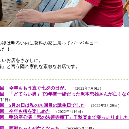
後は明るい内に蓼科の家に戻ってバーベキュー。
った！
いお店をさがしに。
庵」と言う隠れ家的な素敵なお店です。
回 今年ももう直ぐ七夕の日が。
（2022年7月6日）
回 「どてらい男」で3年間一緒だった沢本忠雄さんが亡くな
6月9日）
回 5月24日は私の76回目の誕生日でした
（2022年5月29日）
回 今年も桜を楽しめた
（2022年4月6日）
回 明治座公演「恋の法善寺横丁」千秋楽まで突っ走りました
）
回 西郷ちゃんが亡くなった
（2022年2月22日）