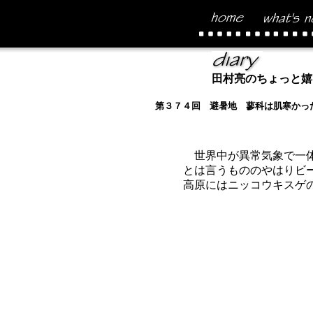
田村亮のちょっと嬉
第３７４回 避暑地 蓼科は肌寒かっ
世界中が異常気象で一体
とは言うもののやはりビ
高原にはニッコウキスゲ