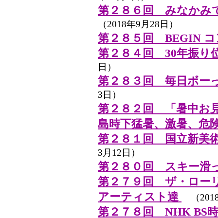
第２８６回 みなかみ
（2018年9月28日）
第２８５回 BEGIN 
第２８４回 30年振り
日）
第２８３回 毎日ボー
3日）
第２８２回 「暑中お
島時下猛暑、激暑、危
第２８１回 国立新美
3月12日）
第２８０回 スキー滑
第２７９回 ザ・ロー
アーティスト達
（201
第２７８回 NHK BS