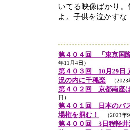
いてる映像ばかり。
よ。子供を泣かすな
第４０４回 「東京国際
年11月4日）
第４０３回 10月29日
況の内に千穐楽
（2023
第４０２回 京都南座
日）
第４０１回 日本のバ
場権を掴む！
（2023年
第４００回 3日程軽井