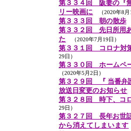
第３３４回 阪妻の『
リー映画に
（2020年8月
第３３３回 朝の散歩
（
第３３２回 先日所用
た
（2020年7月19日）
第３３１回 コロナ対
29日）
第３３０回 ホームペ
（2020年5月2日）
第３２９回 『 当番弁
放送日変更のお知らせ
第３２８回 時下、コ
29日）
第３２７回 長年お世
から消えてしまいます