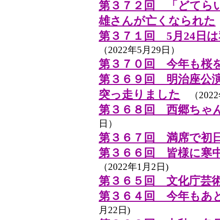
第３７２回 「どてら
雄さんが亡くなられた
第３７１回 5月24日
（2022年5月29日）
第３７０回 今年も桜
第３６９回 明治座公
突っ走りました
（2022
第３６８回 西郷ちゃ
日）
第３６７回 満席で初
第３６６回 皆様に寒
（2022年1月2日)
第３６５回 文化庁芸
第３６４回 今年もあ
月22日)