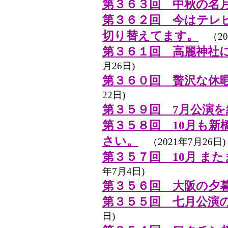
第３６３回 中秋の名
第３６２回 今はテレ
切り替えてます。
（202
第３６１回 高麗神社
月26日)
第３６０回 贅沢な休
22日)
第３５９回 7月公演を
第３５８回 10月も新
さい。
（2021年7月26日)
第３５７回 10月 ま
年7月4日)
第３５６回 大阪の夕
第３５５回 七月公演
日)