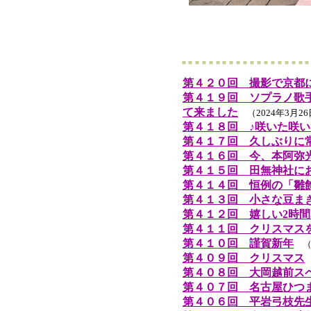
第４２０回 撮影で京都
第４１９回 ソプラノ歌
て来ました
（2024年3月2
第４１８回 ♪咲いた咲い
第４１７回 久しぶりに
第４１６回 今、本阿弥
第４１５回 田無神社に
第４１４回 恒例の「雛
第４１３回 小さな豆ま
第４１２回 嬉しい2時間
第４１１回 クリスマス
第４１０回 謹賀新年
（2
第４０９回 クリスマス
第４０８回 大岡越前ス
第４０７回 名古屋ひつ
第４０６回 平岩弓枝先