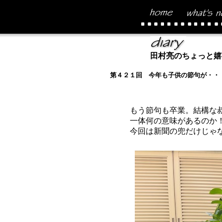
田村亮のちょっと嬉
第４２１回 今年も子供の節句が・・
もう節句も卒業。結構な
一体何の意味があるのか
今回は新聞の兜だけじゃ