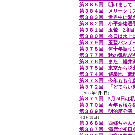
第３８５回 明けまして
第３８４回 メリークリ
第３８３回 世界中に愛
第３８２回 小平奈緒選
第３８１回 玉鷲 2度
第３８０回 今日は水上
第３７９回 玉鷲バンザ
第３７８回 何十年振り
第３７７回 秋の気配が
第３７６回 また 軽井
第３７５回 東京から脱
第３７４回 避暑地 蓼
第３７３回 今年ももう
第３７２回 「どてらい
（2022年6月9日）
第３７１回 5月24日は
第３７０回 今年も桜を
第３６９回 明治座公演
年3月19日）
第３６８回 西郷ちゃん
第３６７回 満席で初日