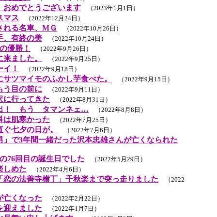
 おめでとうございます
（2023年1月1日）
スマス
（2022年12月24日）
される名車、MＧ
（2022年10月26日）
手、有終の美
（2022年10月24日）
目の優勝！
（2022年9月26日）
に来ました。
（2022年9月25日）
ーイ！
（2022年9月18日）
にサツマイモのふかし芋食べた。
（2022年9月15日）
もう目の前に
（2022年9月11日）
沢に行ってきた
（2022年8月31日）
出！ もう タマンネェ…
（2022年8月8日）
科は肌寒かった
（2022年7月25日）
直ぐ七夕の日が。
（2022年7月6日）
男」で3年間一緒だった沢本忠雄さんが亡くなられた
私の76回目の誕生日でした
（2022年5月29日）
楽しめた
（2022年4月6日）
「恋の法善寺横丁」千秋楽まで突っ走りました
（2022
が亡くなった
（2022年2月22日）
を迎えました
（2022年1月7日）