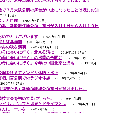
になったお弁当屋がこの地球から消えてしまいます
陰で３月大阪公演の舞台が中止になったことは既にお知
年4月11日）
ロナと自粛
（2020年4月2日）
の為、新歌舞伎座公演、初日が３月１日から３月１０日
）
おめでとうございます
（2020年1月1日）
院も紅葉満開
（2019年12月6日）
かみの秋を満喫
（2019年11月11日）
の母に会いに行く」北京公演に
（2019年10月17日）
の母に会いに行く」の巡業の合間に
（2019年10月10日）
の母に会いに行く」今年は中国北京公演も
（2019年8月
公演を終えてノンビリ休暇・水上
（2019年8月4日）
有栖川宮公演でのラジオ体操
（2019年7月29日）
019年7月27日）
は福来たる」新橋演舞場公演初日が開けました。
競技大会を初めて見に行った。
（2019年7月3日）
ンビリ…ゴルフと温泉とドライブと…
（2019年6月11日）
さんにエールを
（2019年6月4日）