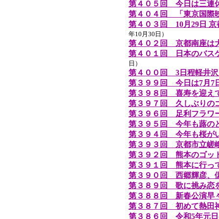
第４０５回 今日は三連
第４０４回 「東京国際映
第４０３回 10月29日 
年10月30日）
第４０２回 京都南座は
第４０１回 日本のバス
日）
第４００回 3日程軽井
第３９９回 今日は7月7
第３９８回 喜寿を迎え
第３９７回 久しぶりのゴルフ
第３９６回 足利フラワ
第３９５回 今年も蕗の
第３９４回 今年も桜が
第３９３回 京都市立嵯峨
第３９２回 熊本のゴッ
第３９１回 熊本に行っ
第３９０回 西郷輝彦、
第３８９回 歌に挑み恋
第３８８回 新春公演早
第３８７回 初めて熱田
第３８６回 令和5年元