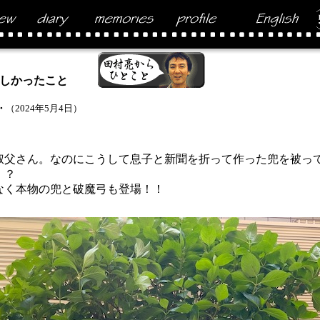
しかったこと
・
（2024年5月4日）
叔父さん。なのにこうして息子と新聞を折って作った兜を被っ
！？
なく本物の兜と破魔弓も登場！！