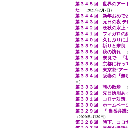
第３４５回 世界のアー
た
（2021年2月7日）
第３４４回 新年おめで
第３４３回 元日の夜 テ
第３４２回 晩秋の水上
第３４１回 フィガロの
第３４０回 久しぶりに
第３３９回 祈りと奈良
第３３８回 秋の訪れ
（2
第３３７回 奈良で 「
第３３６回 京都に行っ
第３３５回 東京都“アー
第３３４回 阪妻の『無
日）
第３３３回 朝の散歩
（2
第３３２回 先日所用あ
第３３１回 コロナ対策
第３３０回 ホームペー
第３２９回 『 当番弁護
（2020年4月30日）
第３２８回 時下、コロ