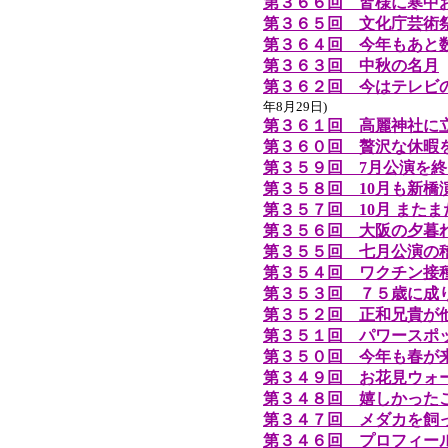
第３６６回 皆様に寒中
第３６５回 文化庁芸術
第３６４回 今年もあと
第３６３回 中秋の名月
第３６２回 今はテレビ
年8月29日)
第３６１回 高麗神社に
第３６０回 贅沢な休暇
第３５９回 7月公演を
第３５８回 10月も新
第３５７回 10月 また
第３５６回 大阪の夕暮
第３５５回 七月公演の
第３５４回 ワクチン接
第３５３回 ７５歳に成
第３５２回 正和兄貴が
第３５１回 パワースポ
第３５０回 今年も春が
第３４９回 お花見ウォ
第３４８回 嬉しかった
第３４７回 メダカを飼
第３４６回 プロフィー