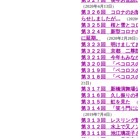
第３２７回 長年お世話
（2020年4月13日）
第３２６回 コロナのお
らせしましたが…
（2020
第３２５回 桜と雪とコ
第３２４回 新型コロナ
に延期。
（2020年2月28日
第３２３回 明けまして
第３２２回 京都 二尊
第３２１回 今年もみな
第３２０回 「ペコロス
第３１９回 「ペコロス
第３１８回 「ペコロス
21日）
第３１７回 新橋演舞場
第３１６回 久し振りの
第３１５回 虹を見た
（2
第３１４回 「笑う門に
（2019年7月4日）
第３１３回 レスリング
第３１２回 水上で又ノ
第３１１回 池江璃花子