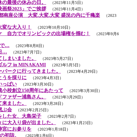
休の最後の休みの日。
（2023年11月5日）
画祭2023」でご挨拶
（2023年11月4日）
京都南座公演 大変.大変.大変 盛況の内に千穐楽
（2023
大変な大入り！
（2023年10月10日）
ケ 自力でオリンピックの出場権を掴む！
（2023年9月6
沢で…
（2023年8月8日）
日…
（2023年7月7日）
てしまいました。
（2023年5月27日）
 in MINAKAMI
（2023年5月5日）
ーパークに行ってきました。
（2023年4月29日）
とうを採りに
（2023年4月3日）
いっぱい
（2023年3月30日）
小校創立150周年にあたって
（2023年3月30日）
ドファザー浦島さん。
（2023年3月29日）
て来ました。
（2023年3月28日）
偲ぶ会
（2023年2月25日）
をした女、大島栄子
（2023年2月7日）
々に大入り袋が出ました。
（2023年1月23日）
神宮にお参りを
（2023年1月18日）
日の初詣。
（2023年1月6日）