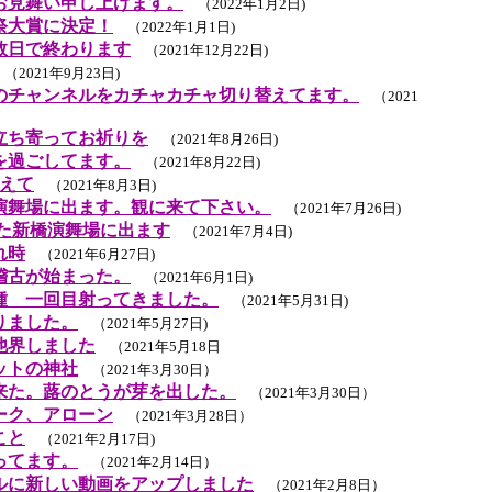
お見舞い申し上げます。
（2022年1月2日)
祭大賞に決定！
（2022年1月1日)
数日で終わります
（2021年12月22日)
（2021年9月23日)
のチャンネルをカチャカチャ切り替えてます。
（2021
立ち寄ってお祈りを
（2021年8月26日)
を過ごしてます。
（2021年8月22日)
終えて
（2021年8月3日)
橋演舞場に出ます。観に来て下さい。
（2021年7月26日)
また新橋演舞場に出ます
（2021年7月4日)
れ時
（2021年6月27日)
稽古が始まった。
（2021年6月1日)
種 一回目射ってきました。
（2021年5月31日)
りました。
（2021年5月27日)
他界しました
（2021年5月18日
ットの神社
（2021年3月30日）
来た。蕗のとうが芽を出した。
（2021年3月30日）
ーク、アローン
（2021年3月28日）
こと
（2021年2月17日)
ってます。
（2021年2月14日）
ルに新しい動画をアップしました
（2021年2月8日）