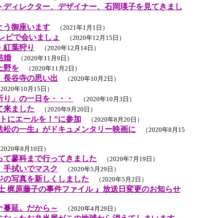
トディレクター、デザイナー、石岡瑛子を見てきまし
とう御座います
（2021年1月1日）
レビで会いましょ
（2020年12月15日）
・紅葉狩り
（2020年12月14日）
結婚
（2020年11月9日）
上野を
（2020年11月2日）
 長谷寺の思い出
（2020年10月2日）
020年10月15日）
祈り」の一日を・・・
（2020年10月3日）
て来ました
（2020年9月20日）
トにエールを！”に参加
（2020年8月20日）
法松の一生』がドキュメンタリー映画に
（2020年8月15
020年8月10日）
って蓼科まで行ってきました
（2020年7月19日）
。手拭いでマスク
（2020年5月29日）
ジの写真を新しくしました
（2020年5月2日）
士 梶原藤子の事件ファイル 』放送日変更のお知らせ
ナ蔓延。だから～
（2020年4月29日）