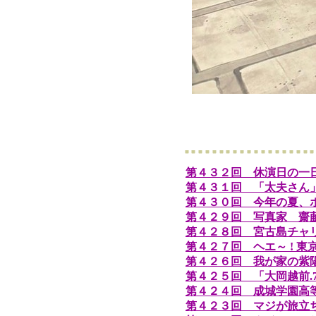
第４３２回 休演日の一
第４３１回 「太夫さん
第４３０回 今年の夏、
第４２９回 写真家 齋
第４２８回 宮古島チャ
第４２７回 ヘエ～ ! 
第４２６回 我が家の紫
第４２５回 「大岡越前.
第４２４回 成城学園高
第４２３回 マジが旅立