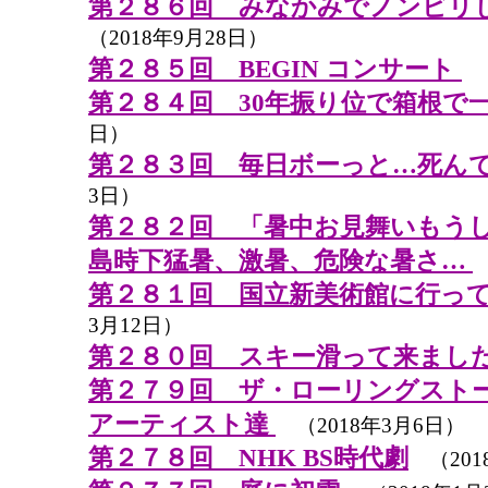
第２８６回 みなかみでノンビリ
（2018年9月28日）
第２８５回 BEGIN コンサート
（
第２８４回 30年振り位で箱根で
日）
第２８３回 毎日ボーっと…死ん
3日）
第２８２回 「暑中お見舞いもう
島時下猛暑、激暑、危険な暑さ…
第２８１回 国立新美術館に行っ
3月12日）
第２８０回 スキー滑って来まし
第２７９回 ザ・ローリングスト
アーティスト達
（2018年3月6日）
第２７８回 NHK BS時代劇
（201