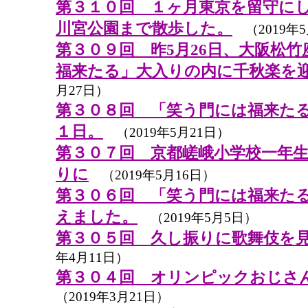
第３１０回 １ヶ月東京を留守に
川宮公園まで散歩した。
（2019年5
第３０９回 昨5月26日、大阪松
福来たる」大入りの内に千秋楽を
月27日）
第３０８回 「笑う門には福来た
１日。
（2019年5月21日）
第３０７回 京都嵯峨小学校一年生
りに
（2019年5月16日）
第３０６回 「笑う門には福来た
えました。
（2019年5月5日）
第３０５回 久し振りに歌舞伎を
年4月11日）
第３０４回 オリンピックおじさ
（2019年3月21日）