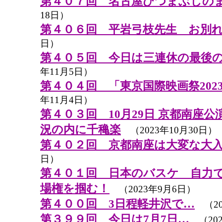
第４０７回 名古屋ひつまぶしの
18日）
第４０６回 平岩弓枝先生 お別
日）
第４０５回 今日は三連休の最後
年11月5日）
第４０４回 「東京国際映画祭202
年11月4日）
第４０３回 10月29日 京都南座公演
況の内に千穐楽
（2023年10月30日）
第４０２回 京都南座は大変な大
日）
第４０１回 日本のバスケ 自力
場権を掴む！
（2023年9月6日）
第４００回 3日程軽井沢で…
（20
第３９９回 今日は7月7日…
（202