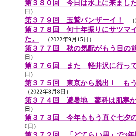
第３８０回 今日は水上に来まし
日）
第３７９回 玉鷲バンザーイ！
（2
第３７８回 何十年振りにサツマ
た。
（2022年9月15日）
第３７７回 秋の気配がもう目の
日）
第３７６回 また 軽井沢に行っ
日）
第３７５回 東京から脱出！ も
（2022年8月8日）
第３７４回 避暑地 蓼科は肌寒
日）
第３７３回 今年ももう直ぐ七夕
6日）
第３７２回 「どてらい男」で3年