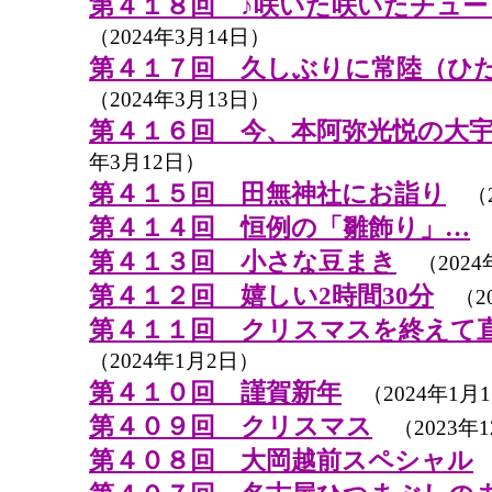
第４１８回 ♪咲いた咲いたチュー
（2024年3月14日）
第４１７回 久しぶりに常陸（ひ
（2024年3月13日）
第４１６回 今、本阿弥光悦の大
年3月12日）
第４１５回 田無神社にお詣り
（2
第４１４回 恒例の「雛飾り」…
（
第４１３回 小さな豆まき
（2024
第４１２回 嬉しい2時間30分
（20
第４１１回 クリスマスを終えて
（2024年1月2日）
第４１０回 謹賀新年
（2024年1月
第４０９回 クリスマス
（2023年1
第４０８回 大岡越前スペシャル
（