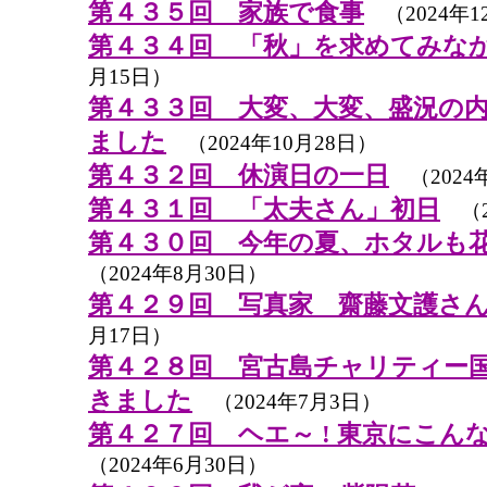
第４３５回 家族で食事
（2024年1
第４３４回 「秋」を求めてみな
月15日）
第４３３回 大変、大変、盛況の
ました
（2024年10月28日）
第４３２回 休演日の一日
（2024年
第４３１回 「太夫さん」初日
（2
第４３０回 今年の夏、ホタルも
（2024年8月30日）
第４２９回 写真家 齋藤文護さ
月17日）
第４２８回 宮古島チャリティー国
きました
（2024年7月3日）
第４２７回 ヘエ～ ! 東京にこん
（2024年6月30日）