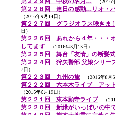
第２２９回 中秋の名月…
（2016
第２２８回 連日の感動…リオ・
（2016年9月14日）
第２２７回 グラジオラス咲きま
日）
第２２６回 あれから４年・・・
してます
（2016年8月13日）
第２２５回 舞台「友情」の断髪
第２２４回 狩矢警部 父娘シリー
7日）
第２２３回 九州の旅
（2016年8月
第２２２回 六本木ライブ アッ
（2016年6月19日）
第２２１回 東本願寺ライブ
（201
第２２０回 新緑がいっぱいの中