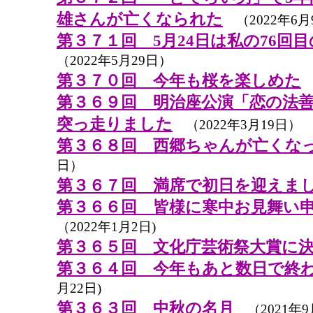
雄さんが亡くなられた
（2022年6月
第３７１回 5月24日は私の76回
（2022年5月29日）
第３７０回 今年も桜を楽しめた
（
第３６９回 明治座公演「恋の法
突っ走りました
（2022年3月19日）
第３６８回 西郷ちゃんが亡くな
日）
第３６７回 満席で初日を迎えま
第３６６回 皆様に寒中お見舞い
（2022年1月2日)
第３６５回 文化庁芸術祭大賞に
第３６４回 今年もあと数日で終
月22日)
第３６３回 中秋の名月
（2021年9