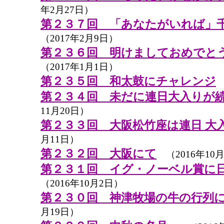
年2月27日）
第２３７回 「あなたがいれば」
（2017年2月9日）
第２３６回 明けましておめでと
（2017年1月1日）
第２３５回 和太鼓にチャレンジ
（
第２３４回 未だに連日大入りが
11月20日）
第２３３回 大阪松竹座は連日 大
月11日）
第２３２回 大阪にて
（2016年10月
第２３１回 イグ・ノーベル賞に
（2016年10月2日）
第２３０回 神津牧場の牛の行列
月19日）