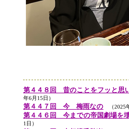
第４４８回 昔のことをフッと思
年6月15日）
第４４７回 今 梅雨なの
（2025
第４４６回 今までの帝国劇場を
1日）