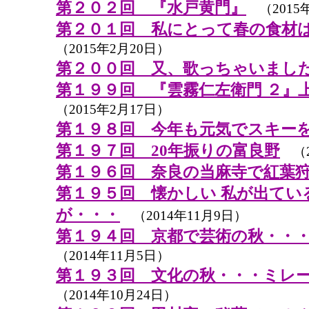
第２０２回 『水戸黄門』
（2015
第２０１回 私にとって春の食材
（2015年2月20日）
第２００回 又、歌っちゃいまし
第１９９回 『雲霧仁左衛門 ２』
（2015年2月17日）
第１９８回 今年も元気でスキー
第１９７回 20年振りの富良野
（2
第１９６回 奈良の当麻寺で紅葉
第１９５回 懐かしい 私が出てい
が・・・
（2014年11月9日）
第１９４回 京都で芸術の秋・・
（2014年11月5日）
第１９３回 文化の秋・・・ミレ
（2014年10月24日）