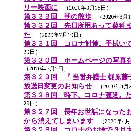
リー映画に
（2020年8月15日）
第３３３回 朝の散歩
（2020年8月
第３３２回 先日所用あって蓼科
た
（2020年7月19日）
第３３１回 コロナ対策。手拭い
29日）
第３３０回 ホームページの写真
（2020年5月2日）
第３２９回 『 当番弁護士 梶原藤
放送日変更のお知らせ
（2020年4月
第３２８回 時下、コロナ蔓延。
29日）
第３２７回 長年お世話になった
から消えてしまいます
（2020年4月
第３２６回 コロナのお陰で３月