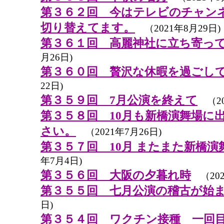
第３６２回 今はテレビのチャン
切り替えてます。
（2021年8月29日)
第３６１回 高麗神社に立ち寄っ
月26日)
第３６０回 贅沢な休暇を過ごし
22日)
第３５９回 7月公演を終えて
（20
第３５８回 10月も新橋演舞場に
さい。
（2021年7月26日)
第３５７回 10月 またまた新橋
年7月4日)
第３５６回 大阪の夕暮れ時
（202
第３５５回 七月公演の稽古が始
日)
第３５４回 ワクチン接種 一回