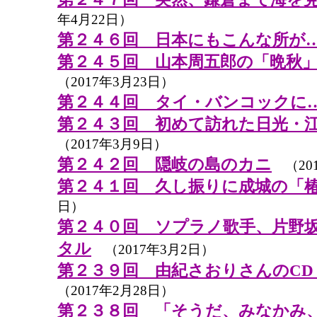
年4月22日）
第２４６回 日本にもこんな所が
第２４５回 山本周五郎の「晩秋」
（2017年3月23日）
第２４４回 タイ・バンコックに
第２４３回 初めて訪れた日光・
（2017年3月9日）
第２４２回 隠岐の島のカニ
（201
第２４１回 久し振りに成城の「
日）
第２４０回 ソプラノ歌手、片野
タル
（2017年3月2日）
第２３９回 由紀さおりさんのCD
（2017年2月28日）
第２３８回 「そうだ、みなかみ