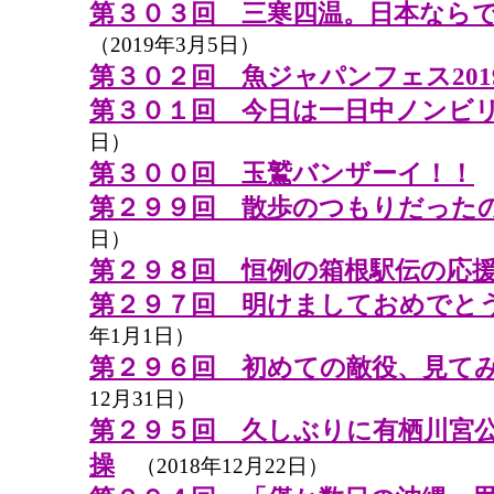
第３０３回 三寒四温。日本なら
（2019年3月5日）
第３０２回 魚ジャパンフェス201
第３０１回 今日は一日中ノンビ
日）
第３００回 玉鷲バンザーイ！！
（
第２９９回 散歩のつもりだった
日）
第２９８回 恒例の箱根駅伝の応
第２９７回 明けましておめでと
年1月1日）
第２９６回 初めての敵役、見て
12月31日）
第２９５回 久しぶりに有栖川宮
操
（2018年12月22日）