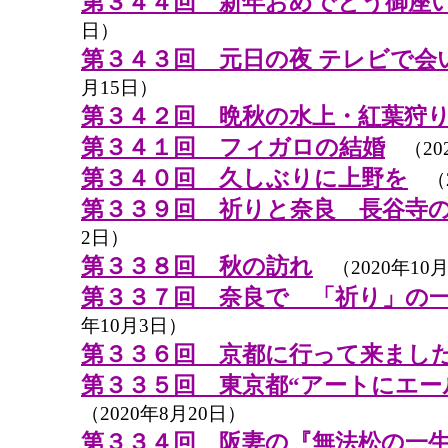
第３４４回 新年おめでとう御座
日）
第３４３回 元日の夜 テレビで会
月15日）
第３４２回 晩秋の水上・紅葉狩
第３４１回 フィガロの結婚
（202
第３４０回 久しぶりに上野を
（2
第３３９回 祈りと奈良 長谷寺
2日）
第３３８回 秋の訪れ
（2020年10月
第３３７回 奈良で 「祈り」の
年10月3日）
第３３６回 京都に行って来まし
第３３５回 東京都“アートにエー
（2020年8月20日）
第３３４回 阪妻の『無法松の一