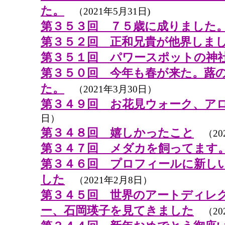
た。
（2021年5月31日)
第３５３回 ７５歳に成りました
第３５２回 正和兄貴が他界しま
第３５１回 パワースポットの神
第３５０回 今年も春が来た。蕗
た。
（2021年3月30日）
第３４９回 お花見ウォーク、ア
日）
第３４８回 嬉しかったこと
（202
第３４７回 メダカを飼ってます
第３４６回 プロフィールに新し
した
（2021年2月8日）
第３４５回 世界のアートディレ
ー、石岡瑛子を見てきました
（20