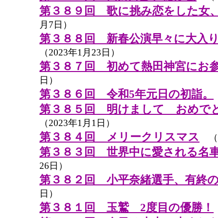
第３８９回 歌に挑み恋をした女
月7日）
第３８８回 新春公演早々に大入
（2023年1月23日）
第３８７回 初めて熱田神宮にお
日）
第３８６回 令和5年元日の初詣。
第３８５回 明けまして おめで
（2023年1月1日）
第３８４回 メリークリスマス
（2
第３８３回 世界中に愛される名
26日）
第３８２回 小平奈緒選手、有終
日）
第３８１回 玉鷲 2度目の優勝！