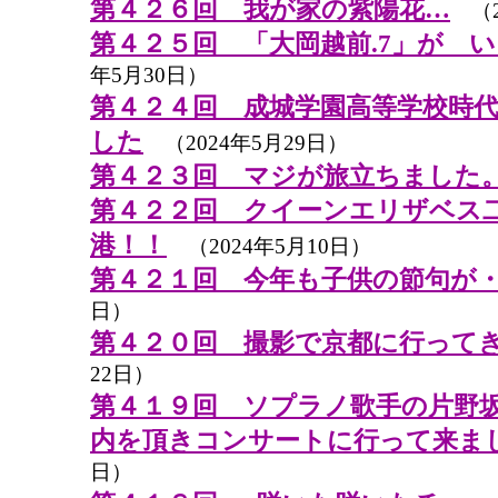
第４２６回 我が家の紫陽花…
（2
第４２５回 「大岡越前.7」が 
年5月30日）
第４２４回 成城学園高等学校時
した
（2024年5月29日）
第４２３回 マジが旅立ちました
第４２２回 クイーンエリザベス
港！！
（2024年5月10日）
第４２１回 今年も子供の節句が
日）
第４２０回 撮影で京都に行って
22日）
第４１９回 ソプラノ歌手の片野
内を頂きコンサートに行って来ま
日）