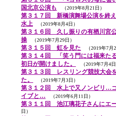
国北京公演も
（2019年8月21日）
第３１７回 新橋演舞場公演を終
水上
（2019年8月4日）
第３１６回 久し振りの有栖川宮
操
（2019年7月29日）
第３１５回 虹を見た
（2019年7月
第３１４回 「笑う門には福来た
初日が開けました。
（2019年7月4
第３１３回 レスリング競技大会
た。
（2019年7月3日）
第３１２回 水上で又ノンビリ…
イブと…
（2019年6月11日）
第３１１回 池江璃花子さんにエ
日）