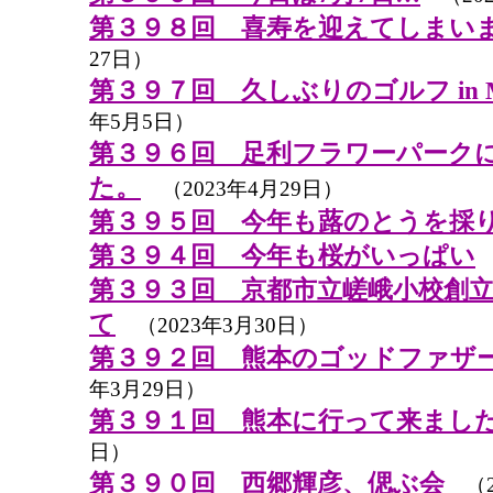
第３９８回 喜寿を迎えてしまい
27日）
第３９７回 久しぶりのゴルフ in M
年5月5日）
第３９６回 足利フラワーパーク
た。
（2023年4月29日）
第３９５回 今年も蕗のとうを採
第３９４回 今年も桜がいっぱい
（
第３９３回 京都市立嵯峨小校創立
て
（2023年3月30日）
第３９２回 熊本のゴッドファザ
年3月29日）
第３９１回 熊本に行って来まし
日）
第３９０回 西郷輝彦、偲ぶ会
（2