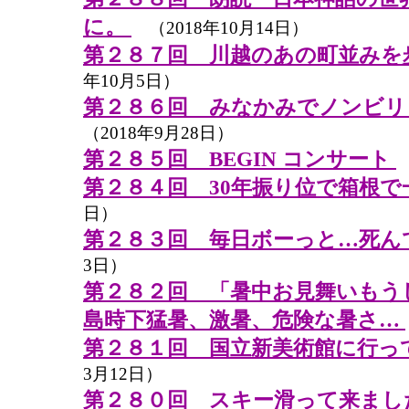
に。
（2018年10月14日）
第２８７回 川越のあの町並みを
年10月5日）
第２８６回 みなかみでノンビ
（2018年9月28日）
第２８５回 BEGIN コンサート
第２８４回 30年振り位で箱根で
日）
第２８３回 毎日ボーっと…死ん
3日）
第２８２回 「暑中お見舞いもう
島時下猛暑、激暑、危険な暑さ…
第２８１回 国立新美術館に行っ
3月12日）
第２８０回 スキー滑って来ま