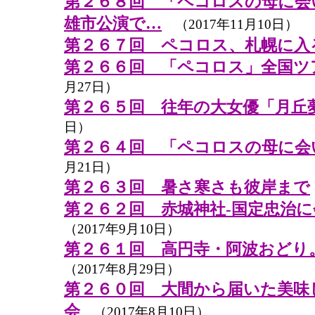
第２６８回 「ペコロスの母に会
雄市公演で…
（2017年11月10日）
第２６７回 ペコロス、札幌に入
第２６６回 「ペコロス」全国ツ
月27日）
第２６５回 往年の大女優「月丘
日）
第２６４回 「ペコロスの母に会
月21日）
第２６３回 暑さ寒さも彼岸まで
第２６２回 赤城神社-国定忠治に
（2017年9月10日）
第２６１回 高円寺・阿波おどり
（2017年8月29日）
第２６０回 大間から届いた美味
会
（2017年8月10日）