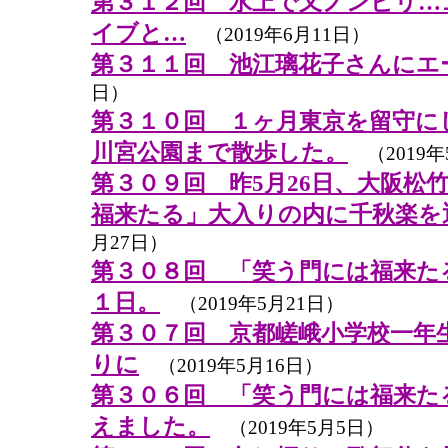
第３１２回 水上で又ノンビリ…
イブと…
（2019年6月11日）
第３１１回 池江璃花子さんにエ
日）
第３１０回 １ヶ月東京を留守に
川宮公園まで散歩した。
（2019年
第３０９回 昨5月26日、大阪松
福来たる」大入りの内に千秋楽を
月27日）
第３０８回 「笑う門には福来た
１日。
（2019年5月21日）
第３０７回 京都嵯峨小学校一年生
りに
（2019年5月16日）
第３０６回 「笑う門には福来た
えました。
（2019年5月5日）