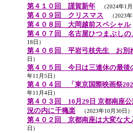
第４１０回 謹賀新年
（2024年1月
第４０９回 クリスマス
（2023年
第４０８回 大岡越前スペシャル
第４０７回 名古屋ひつまぶしの
18日）
第４０６回 平岩弓枝先生 お別
日）
第４０５回 今日は三連休の最後
年11月5日）
第４０４回 「東京国際映画祭20
年11月4日）
第４０３回 10月29日 京都南座公
況の内に千穐楽
（2023年10月30日）
第４０２回 京都南座は大変な大
日）