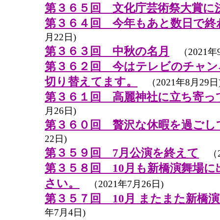
第３６５回 文化庁芸術祭大賞に
第３６４回 今年もあと数日で終
月22日)
第３６３回 中秋の名月
（2021年9
第３６２回 今はテレビのチャン
切り替えてます。
（2021年8月29日
第３６１回 高麗神社に立ち寄っ
月26日)
第３６０回 贅沢な休暇を過ごし
22日)
第３５９回 7月公演を終えて
（2
第３５８回 10月も新橋演舞場
さい。
（2021年7月26日)
第３５７回 10月 またまた新橋
年7月4日)