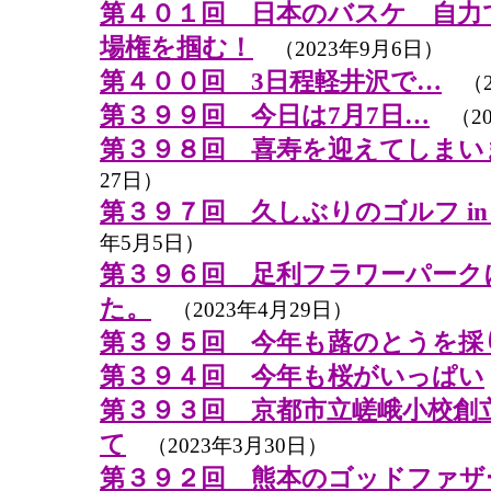
第４０１回 日本のバスケ 自力
場権を掴む！
（2023年9月6日）
第４００回 3日程軽井沢で…
（2
第３９９回 今日は7月7日…
（20
第３９８回 喜寿を迎えてしまい
27日）
第３９７回 久しぶりのゴルフ in 
年5月5日）
第３９６回 足利フラワーパーク
た。
（2023年4月29日）
第３９５回 今年も蕗のとうを採
第３９４回 今年も桜がいっぱい
第３９３回 京都市立嵯峨小校創立
て
（2023年3月30日）
第３９２回 熊本のゴッドファザ