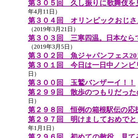
第３０５回 久し振りに歌舞伎を
年4月11日）
第３０４回 オリンピックおじさ
（2019年3月21日）
第３０３回 三寒四温。日本なら
（2019年3月5日）
第３０２回 魚ジャパンフェス201
第３０１回 今日は一日中ノンビ
日）
第３００回 玉鷲バンザーイ！！
第２９９回 散歩のつもりだった
日）
第２９８回 恒例の箱根駅伝の応
第２９７回 明けましておめでと
年1月1日）
第２９６回 初めての敵役、見て