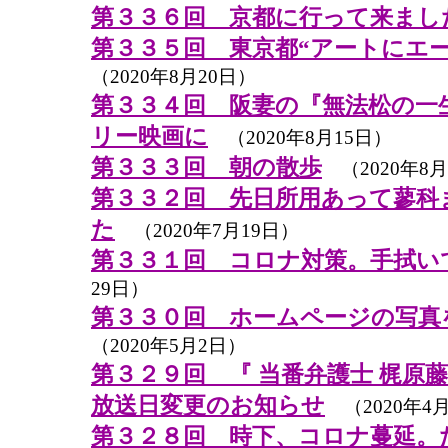
第３３６回 京都に行って来まし
第３３５回 東京都“アートにエ
（2020年8月20日）
第３３４回 阪妻の『無法松の一
リー映画に
（2020年8月15日）
第３３３回 朝の散歩
（2020年8月
第３３２回 先日所用あって蓼科
た
（2020年7月19日）
第３３１回 コロナ対策。手拭い
29日）
第３３０回 ホームページの写真
（2020年5月2日）
第３２９回 『 当番弁護士 梶原
放送日変更のお知らせ
（2020年4月
第３２８回 時下、コロナ蔓延。