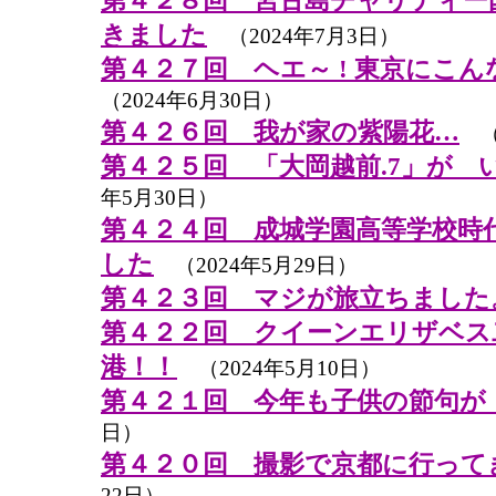
第４２８回 宮古島チャリティー
きました
（2024年7月3日）
第４２７回 ヘエ～ ! 東京にこ
（2024年6月30日）
第４２６回 我が家の紫陽花…
（2
第４２５回 「大岡越前.7」が 
年5月30日）
第４２４回 成城学園高等学校時
した
（2024年5月29日）
第４２３回 マジが旅立ちました
第４２２回 クイーンエリザベス
港！！
（2024年5月10日）
第４２１回 今年も子供の節句が
日）
第４２０回 撮影で京都に行って
22日）