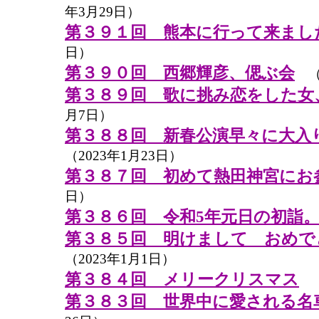
年3月29日）
第３９１回 熊本に行って来まし
日）
第３９０回 西郷輝彦、偲ぶ会
（2
第３８９回 歌に挑み恋をした女
月7日）
第３８８回 新春公演早々に大入
（2023年1月23日）
第３８７回 初めて熱田神宮にお
日）
第３８６回 令和5年元日の初詣
第３８５回 明けまして おめで
（2023年1月1日）
第３８４回 メリークリスマス
（
第３８３回 世界中に愛される名