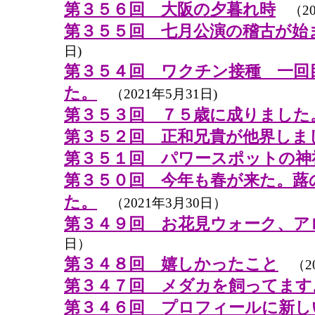
第３５６回 大阪の夕暮れ時
（20
第３５５回 七月公演の稽古が始
日)
第３５４回 ワクチン接種 一回
た。
（2021年5月31日)
第３５３回 ７５歳に成りました
第３５２回 正和兄貴が他界しま
第３５１回 パワースポットの神
第３５０回 今年も春が来た。蕗
た。
（2021年3月30日）
第３４９回 お花見ウォーク、ア
日）
第３４８回 嬉しかったこと
（20
第３４７回 メダカを飼ってます
第３４６回 プロフィールに新し