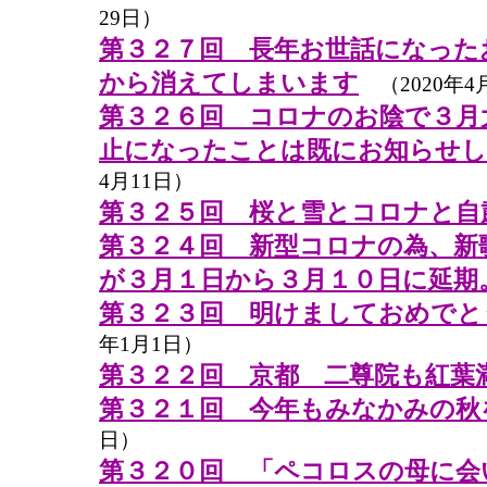
29日）
第３２７回 長年お世話になった
から消えてしまいます
（2020年4
第３２６回 コロナのお陰で３月
止になったことは既にお知らせし
4月11日）
第３２５回 桜と雪とコロナと自
第３２４回 新型コロナの為、新
が３月１日から３月１０日に延期
第３２３回 明けましておめでと
年1月1日）
第３２２回 京都 二尊院も紅葉
第３２１回 今年もみなかみの秋
日）
第３２０回 「ペコロスの母に会