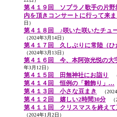
第４１９回 ソプラノ歌手の片野
内を頂きコンサートに行って来ま
日）
第４１８回 ♪咲いた咲いたチュ
（2024年3月14日）
第４１７回 久しぶりに常陸（ひ
（2024年3月13日）
第４１６回 今、本阿弥光悦の大
年3月12日）
第４１５回 田無神社にお詣り
（2
第４１４回 恒例の「雛飾り」…
第４１３回 小さな豆まき
（202
第４１２回 嬉しい2時間30分
（2
第４１１回 クリスマスを終えて
（2024年1月2日）