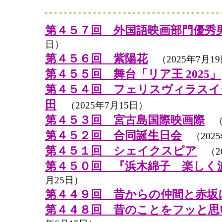
第４５７回 外国語映画部門優秀
日）
第４５６回 紫陽花
（2025年7月1
第４５５回 舞台「リア王 2025」
第４５４回 フェリスヴィラスイ
田
（2025年7月15日）
第４５３回 宮古島国際映画際
（2
第４５２回 合同誕生日会
（2025
第４５１回 シェイクスピア
（20
第４５０回 『浜木綿子 楽しく
月25日）
第４４９回 昔からの仲間と赤坂
第４４８回 昔のことをフッと思