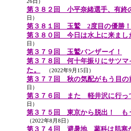
26日）
第３８２回 小平奈緒選手、有終
日）
第３８１回 玉鷲 2度目の優勝
第３８０回 今日は水上に来まし
日）
第３７９回 玉鷲バンザーイ！
（2
第３７８回 何十年振りにサツマ
た。
（2022年9月15日）
第３７７回 秋の気配がもう目の
日）
第３７６回 また 軽井沢に行っ
日）
第３７５回 東京から脱出！ も
（2022年8月8日）
第３７４回 避暑地 蓼科は肌寒