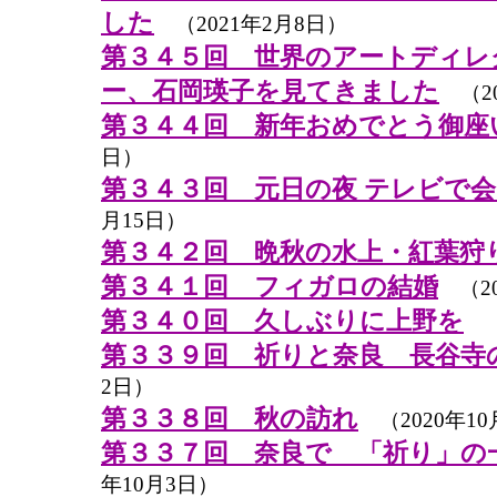
した
（2021年2月8日）
第３４５回 世界のアートディレ
ー、石岡瑛子を見てきました
（20
第３４４回 新年おめでとう御座
日）
第３４３回 元日の夜 テレビで
月15日）
第３４２回 晩秋の水上・紅葉狩
第３４１回 フィガロの結婚
（20
第３４０回 久しぶりに上野を
（
第３３９回 祈りと奈良 長谷寺
2日）
第３３８回 秋の訪れ
（2020年10
第３３７回 奈良で 「祈り」の
年10月3日）